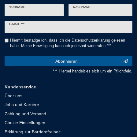
VORNAME
NACHNAME
Newsletter
E-MAIL ***
Honig
Hiermit bestätige ich, dass ich die
Daten­schutz­erklärung
gelesen
habe. Meine Einwilligung kann ich jederzeit widerrufen.***
Abonnieren
*** Hierbei handelt es sich um ein Pflichtfeld.
Kundenservice
Über uns
Jobs und Karriere
Zahlung und Versand
Cookie Einstellungen
Erklärung zur Barrierefreiheit