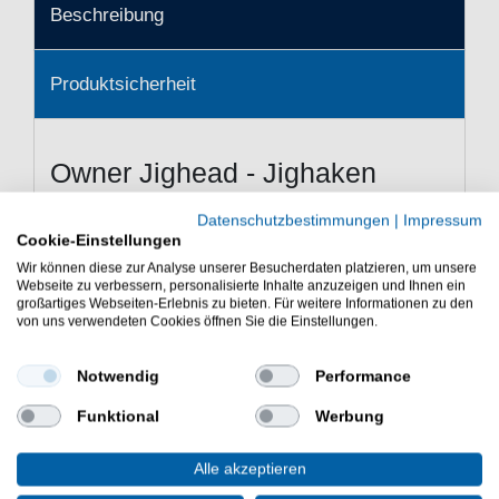
Beschreibung
Produktsicherheit
Owner Jighead - Jighaken
Guze Haken für Gummiköder
Datenschutzbestimmungen
|
Impressum
Owner Jighead - Die Owner Jigheads mit rundem Kopf
Cookie-Einstellungen
und sehr scharfen Cutting Point Spitzen. Der
Wir können diese zur Analyse unserer Besucherdaten platzieren, um unsere
Webseite zu verbessern, personalisierte Inhalte anzuzeigen und Ihnen ein
Köderhalter verhindert ein Verrutschen des Gummis. Auf
großartiges Webseiten-Erlebnis zu bieten. Für weitere Informationen zu den
jeder Verpackung steht die empfohlene Ködergröße, um
von uns verwendeten Cookies öffnen Sie die Einstellungen.
dem Angler die Auswahl zu erleichtern.
Notwendig
Performance
Eigenschaften von dem Owner
Funktional
Werbung
Jighead
Alle akzeptieren
Haken für Softbaits
runder Kopf