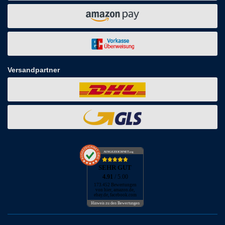
Versandpartner
AUSGEZEICHNET
.org
SEHR GUT
4.91
/ 5.00
173.452 Bewertungen
von hier, amazon.de,
ebay.de, facebook.com
Hinweis zu den Bewertungen