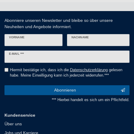
Abonniere unseren Newsletter und bleibe so über unsere
Neuheiten und Angebote informiert.
VORNAME
NACHNAME
Newsletter
E-MAIL ***
Honig
Hiermit bestätige ich, dass ich die
Daten­schutz­erklärung
gelesen
habe. Meine Einwilligung kann ich jederzeit widerrufen.***
Abonnieren
*** Hierbei handelt es sich um ein Pflichtfeld.
Kundenservice
Über uns
Jobs und Karriere