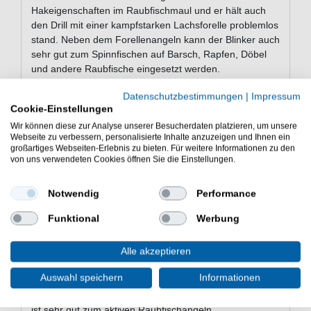
Hakeigenschaften im Raubfischmaul und er hält auch
den Drill mit einer kampfstarken Lachsforelle problemlos
stand. Neben dem Forellenangeln kann der Blinker auch
sehr gut zum Spinnfischen auf Barsch, Rapfen, Döbel
und andere Raubfische eingesetzt werden.
Datenschutzbestimmungen
|
Impressum
Cookie-Einstellungen
Eigenschaften des Oldstream
Wir können diese zur Analyse unserer Besucherdaten platzieren, um unsere
Forellenblinker
Webseite zu verbessern, personalisierte Inhalte anzuzeigen und Ihnen ein
großartiges Webseiten-Erlebnis zu bieten. Für weitere Informationen zu den
Forellenblinker zum Spinnfischen auf Forellen
von uns verwendeten Cookies öffnen Sie die Einstellungen.
Gewicht: 1,5g
gebogener Löffel für einen verführerischen
Notwendig
Performance
Köderlauf
scharfer Drillingshaken
Funktional
Werbung
stabiler Sprengring
Lieferumfang: 1 Forellenblinker in gewählter
Alle akzeptieren
Farbe
Auswahl speichern
Informationen
Der Oldstream Forellenblinker eignet sich sehr gut zum
Angeln auf Forellen mit der Spinnrute. Der Kunstköder
ist sehr gut zum aktiven Raubfischangeln.