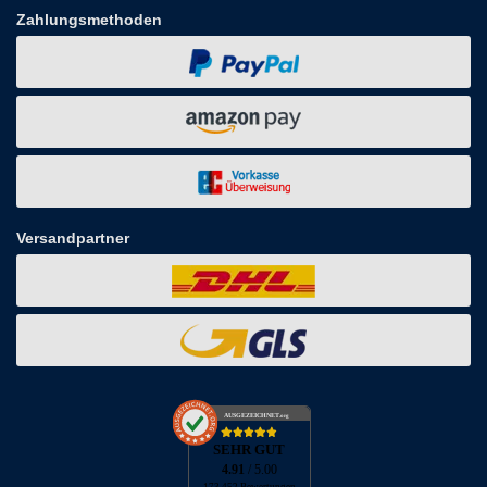
Zahlungsmethoden
Versandpartner
AUSGEZEICHNET
.org
SEHR GUT
4.91
/ 5.00
173.452 Bewertungen