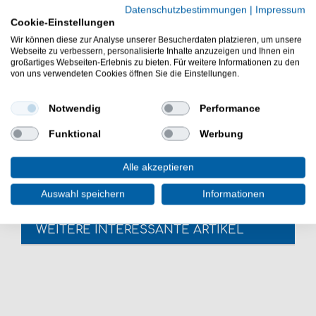
Gr. 1 / 39kg / 6 Kugellagerwirbel
Datenschutzbestimmungen
|
Impressum
Cookie-Einstellungen
Gr. 1/0 / 45kg / 5 Kugellagerwirbel
Gr. 2/0 / 50kg / 5 Kugellagerwirbel
Wir können diese zur Analyse unserer Besucherdaten platzieren, um unsere
Webseite zu verbessern, personalisierte Inhalte anzuzeigen und Ihnen ein
Gr. 3/0 / 55kg / 4 Kugellagerwirbel
großartiges Webseiten-Erlebnis zu bieten. Für weitere Informationen zu den
Gr. 4/0 / 60kg / 3 Kugellagerwirbel
von uns verwendeten Cookies öffnen Sie die Einstellungen.
Gr. 5/0 / 70kg / 3 Kugellagerwirbel
Die Norwegen Power Wirbel mit gelötetem Ring sind
Notwendig
Performance
sehr gut zum Meeresangeln. - Die Norwegen Power
Funktional
Werbung
Wirbel sind gut zum Fischen in Norwegen, Island &
Dänemark.
Alle akzeptieren
Auswahl speichern
Informationen
WEITERE INTERESSANTE ARTIKEL