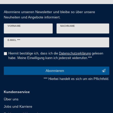
Abonniere unseren Newsletter und bleibe so über unsere
Neuheiten und Angebote informiert.
VORNAME
NACHNAME
Newsletter
E-MAIL ***
Honig
Hiermit bestätige ich, dass ich die
Daten­schutz­erklärung
gelesen
habe. Meine Einwilligung kann ich jederzeit widerrufen.***
Abonnieren
*** Hierbei handelt es sich um ein Pflichtfeld.
Kundenservice
Über uns
Jobs und Karriere