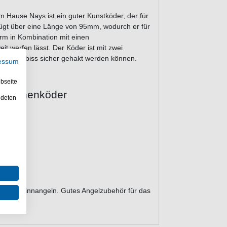
Hause Nays ist ein guter Kunstköder, der für
fügt über eine Länge von 95mm, wodurch er für
rm in Kombination mit einen
it werfen lässt. Der Köder ist mit zwei
h dem Anbiss sicher gehakt werden können.
essum
bseite
rflächenköder
ndeten
beim Spinnangeln. Gutes Angelzubehör für das