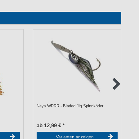
Nays WRRR - Bladed Jig Spinnköder
Na
ab 12,99 € *
a
Varianten anzeigen