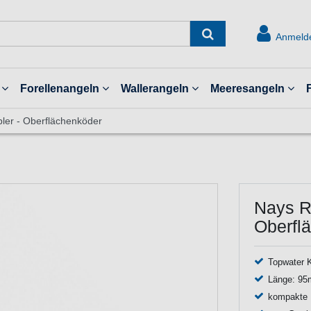
Anmeld
Forellenangeln
Wallerangeln
Meeresangeln
er - Oberflächenköder
Nays R
Oberfl
Topwater 
Länge: 95
kompakte