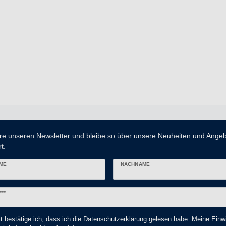
re unseren Newsletter und bleibe so über unsere Neuheiten und Ange
t.
ME
NACHNAME
er
***
t bestätige ich, dass ich die
Daten­schutz­erklärung
gelesen habe. Meine Einwi