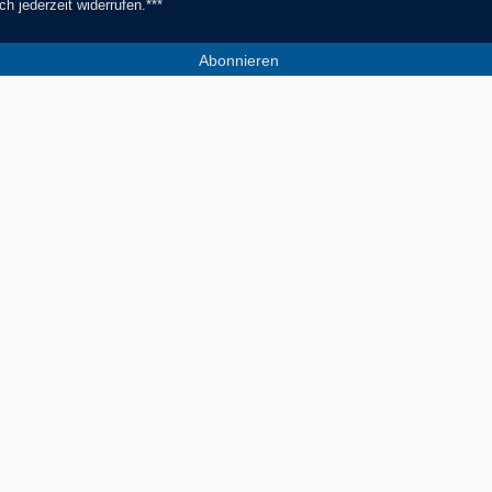
ch jederzeit widerrufen.***
Abonnieren
*** Hierbei handelt es sich um ein Pf
Socials
Zahlungsmethoden
V
Facebook
Instagram
YouTube
* inkl. MwSt. zzgl. Versandkosten