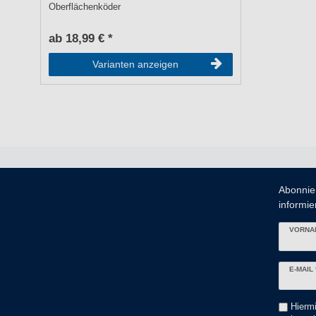
Oberflächenköder
ab 18,99 € *
Varianten anzeigen
Abonnie
informier
VORNA
Newslett
E-MAIL 
Honig
Hiermi