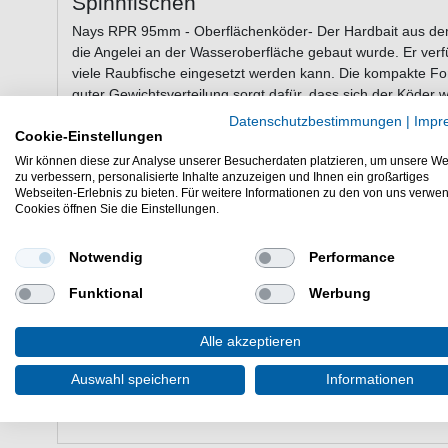
Spinnfischen
Nays RPR 95mm - Oberflächenköder- Der Hardbait aus dem 
die Angelei an der Wasseroberfläche gebaut wurde. Er ver
viele Raubfische eingesetzt werden kann. Die kompakte Fo
guter Gewichtsverteilung sorgt dafür, dass sich der Köder we
scharfen Drillingshaken versehen, sodass Raubfische nac
Datenschutzbestimmungen
|
Impr
Cookie-Einstellungen
Wir können diese zur Analyse unserer Besucherdaten platzieren, um unsere We
zu verbessern, personalisierte Inhalte anzuzeigen und Ihnen ein großartiges
Eigenschaften von dem Nays RPR Obe
Webseiten-Erlebnis zu bieten. Für weitere Informationen zu den von uns verwe
Cookies öffnen Sie die Einstellungen.
Topwater Köder
Länge: 95mm
Gewicht: 9,1g
Notwendig
Performance
kompakte Form
Funktional
Werbung
gute Gewichtsverteilung
tolles Laufverhalten
Lieferumfang: 1 Wobbler in einer gewählten Farbe
Alle akzeptieren
Der Nays RPR 95mm Oberflächenköder ist eine gute Wahl 
Auswahl speichern
Informationen
Kunstköderangeln in Seen & Flüssen.