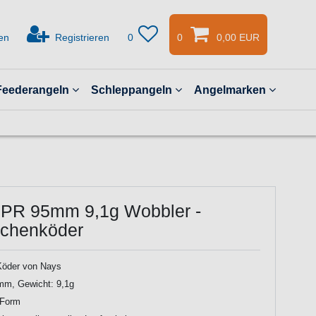
en
Registrieren
0
0
0,00 EUR
Feederangeln
Schleppangeln
Angelmarken
PR 95mm 9,1g Wobbler -
ächenköder
Köder von Nays
mm, Gewicht: 9,1g
 Form