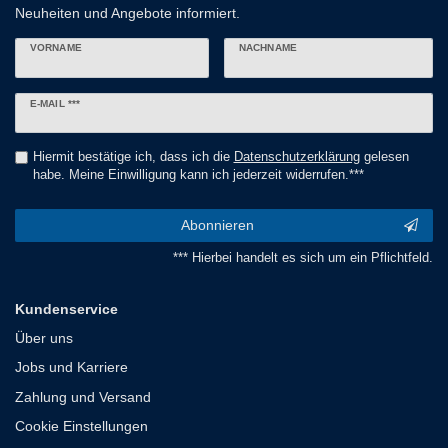
Neuheiten und Angebote informiert.
VORNAME
NACHNAME
Newsletter
E-MAIL ***
Honig
Hiermit bestätige ich, dass ich die
Daten­schutz­erklärung
gelesen
habe. Meine Einwilligung kann ich jederzeit widerrufen.***
Abonnieren
*** Hierbei handelt es sich um ein Pflichtfeld.
Kundenservice
Über uns
Jobs und Karriere
Zahlung und Versand
Cookie Einstellungen