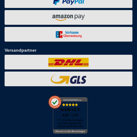
Versandpartner
AUSGEZEICHNET
.org
SEHR GUT
4.91
/ 5.00
173.452 Bewertungen
von hier, amazon.de,
ebay.de, facebook.com
Hinweis zu den Bewertungen