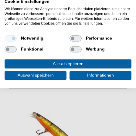
Cookie-Einstellungen
gefärbte Bienenmaden
Wir können diese zur Analyse unserer Besucherdaten platzieren, um unsere
sehr haltbar am Angelhaken
Webseite zu verbessern, personalisierte Inhalte anzuzeigen und Ihnen ein
großartiges Webseiten-Erlebnis zu bieten. Für weitere Informationen zu den
Lieferumfang: 8g entspricht ca. 20-25 Stück je
von uns verwendeten Cookies öffnen Sie die Einstellungen.
nach Größes
Ein Geheimtip als Forellenköder beim Forellenangeln
Notwendig
Performance
am Forellensee sind die Mosella Camole Maden
Forellenköder wie Bienenmaden.
Funktional
Werbung
Alle akzeptieren
Auswahl speichern
Informationen
WEITERE INTERESSANTE ARTIKEL