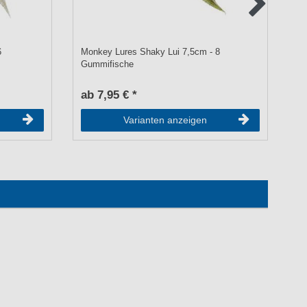
6
Monkey Lures Shaky Lui 7,5cm - 8
Ze
Gummifische
Gu
ab 7,95 € *
a
Varianten anzeigen