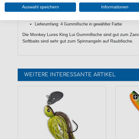
großer Schaufelschwanz
sehr flexibel durch Einsparungen am Bauch
Auswahl speichern
Informationen
große Augen
mit Seafood-Flavour & Salz
Lieferumfang: 4 Gummifische in gewählter Farbe
Die Monkey Lures King Lui Gummifische sind gut zum Zand
Softbaits sind sehr gut zum Spinnangeln auf Raubfische.
WEITERE INTERESSANTE ARTIKEL