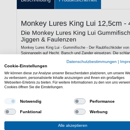
Monkey Lures King Lui 12,5cm -
Die Monkey Lures King Lui Gummifisch
Jiggen & Faulenzen
Monkey Lures King Lui - Gummifische - Der Raubfischköder von
Spinnangeln auf Hecht, Barsch und Zander einsetzen. Die schla
großen Schaufelschwanz einen sehr ausladenden und druckvolle
Datenschutzbestimmungen
|
Impr
mit der weichen Gummimischung machen den Gummiköder sehr fle
Cookie-Einstellungen
des Köders beim Biss im Raubfischmaul. Zudem läuft der Köder s
Wir können diese zur Analyse unserer Besucherdaten platzieren, um unsere We
sehr verführerisch. Das große Auge dient als zusätzlicher Aggres
zu verbessern, personalisierte Inhalte anzuzeigen und Ihnen ein großartiges
Kopfbereich. Durch das Seafood-Flavour und das Salz wird zusät
Webseiten-Erlebnis zu bieten. Für weitere Informationen zu den von uns verwe
Raubfische angesprochen.
Cookies öffnen Sie die Einstellungen.
Notwendig
Performance
Eigenschaften der Monkey Lures King 
Funktional
Werbung
Gummifische zum Spinnfischen auf Hecht, Zander & Bar
Länge: 12,5cm
schlanke Körperform
Alle akzeptieren