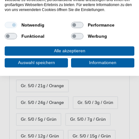
Gr. 5/0 / 3g / Orange
Gr. 5/0 / 5g / Orange
großartiges Webseiten-Erlebnis zu bieten. Für weitere Informationen zu den
von uns verwendeten Cookies öffnen Sie die Einstellungen.
Gr. 5/0 / 7g / Orange
Gr. 5/0 / 10g / Orange
Notwendig
Performance
Gr. 5/0 / 12g / Orange
Funktional
Werbung
Alle akzeptieren
Gr. 5/0 / 15g / Orange
Auswahl speichern
Informationen
Gr. 5/0 / 18g / Orange
Gr. 5/0 / 21g / Orange
Gr. 5/0 / 24g / Orange
Gr. 5/0 / 3g / Grün
Gr. 5/0 / 5g / Grün
Gr. 5/0 / 7g / Grün
Gr. 5/0 / 12g / Grün
Gr. 5/0 / 15g / Grün