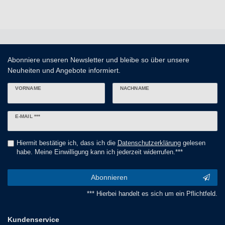
Abonniere unseren Newsletter und bleibe so über unsere
Neuheiten und Angebote informiert.
VORNAME
NACHNAME
Newsletter
E-MAIL ***
Honig
Hiermit bestätige ich, dass ich die
Daten­schutz­erklärung
gelesen
habe. Meine Einwilligung kann ich jederzeit widerrufen.***
Abonnieren
*** Hierbei handelt es sich um ein Pflichtfeld.
Kundenservice