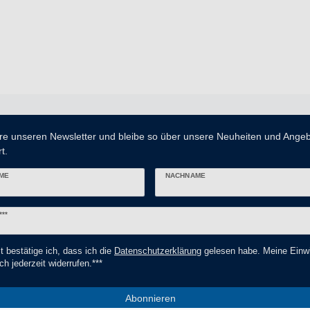
re unseren Newsletter und bleibe so über unsere Neuheiten und Ange
t.
ME
NACHNAME
er
***
t bestätige ich, dass ich die
Daten­schutz­erklärung
gelesen habe. Meine Einwi
ch jederzeit widerrufen.***
Abonnieren