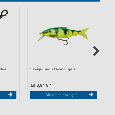
bleie
Savage Gear 3D Roach Lipster
Ko
ab 8,94 € *
UV
2
Varianten anzeigen