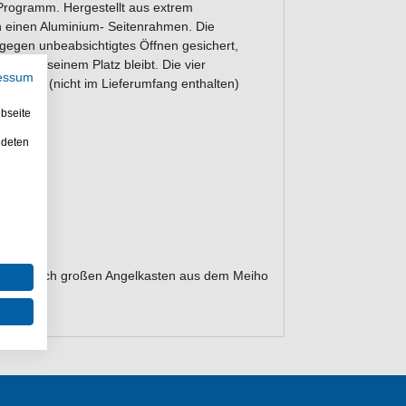
Programm. Hergestellt aus extrem
h einen Aluminium- Seitenrahmen. Die
 gegen unbeabsichtigtes Öffnen gesichert,
les an seinem Platz bleibt. Die vier
essum
S-3045 (nicht im Lieferumfang enthalten)
bseite
ndeten
050
nen wirklich großen Angelkasten aus dem Meiho