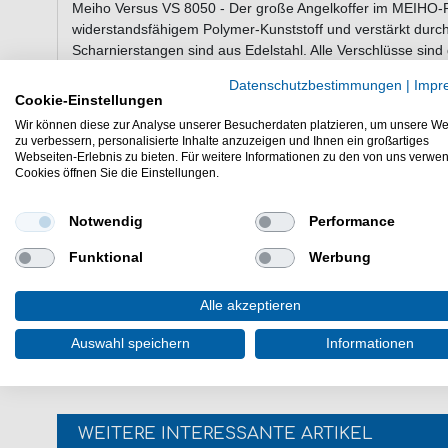
Meiho Versus VS 8050 - Der große Angelkoffer im MEIHO-
widerstandsfähigem Polymer-Kunststoff und verstärkt durc
Scharnierstangen sind aus Edelstahl. Alle Verschlüsse sind
damit auch bei starkem Seegang oder holperiger Autofahrt al
Datenschutzbestimmungen
|
Impr
Schubladen können bei Bedarf durch vier Boxen des Typs V
Cookie-Einstellungen
ersetzt werden
Wir können diese zur Analyse unserer Besucherdaten platzieren, um unsere We
zu verbessern, personalisierte Inhalte anzuzeigen und Ihnen ein großartiges
Webseiten-Erlebnis zu bieten. Für weitere Informationen zu den von uns verwe
Cookies öffnen Sie die Einstellungen.
Eigenschaften der Meiho Versus VS 8
Farbe: schwarz
Notwendig
Performance
Maße: 542 x 300 x 397 mm
Funktional
Werbung
Meiho Versus VS 8050 Angelbox - Hier bieten wir Ihnen ei
Alle akzeptieren
Angelkoffer Sortmient mit 54x30x39cm an.
Auswahl speichern
Informationen
WEITERE INTERESSANTE ARTIKEL