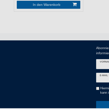
In den Warenkorb
Abonnie
informier
VORNA
Newslett
E-MAIL 
Honig
Hiermi
kann i