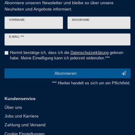
Abonniere unseren Newsletter und bleibe so über unsere
Neuheiten und Angebote informiert.
VORNAME
NACHNAME
Newsletter
E-MAIL ***
Honig
Hiermit bestätige ich, dass ich die
Daten­schutz­erklärung
gelesen
habe. Meine Einwilligung kann ich jederzeit widerrufen.***
Abonnieren
*** Hierbei handelt es sich um ein Pflichtfeld.
Kundenservice
Über uns
Jobs und Karriere
Zahlung und Versand
Cookie Einstellungen