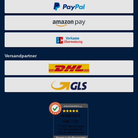
Versandpartner
AUSGEZEICHNET
.org
SEHR GUT
4.91
/ 5.00
173.452 Bewertungen
von hier, amazon.de,
ebay.de, facebook.com
Hinweis zu den Bewertungen