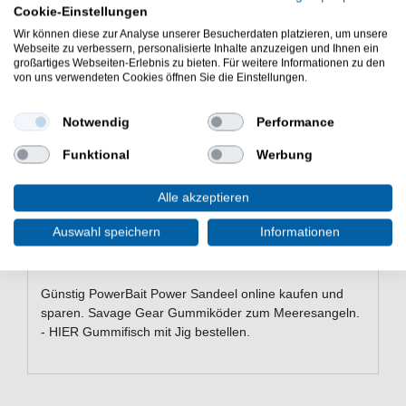
Eigenschaften des Berkley
Cookie-Einstellungen
PowerBait Power Sandeel
Wir können diese zur Analyse unserer Besucherdaten platzieren, um unsere
Webseite zu verbessern, personalisierte Inhalte anzuzeigen und Ihnen ein
Berkley Gummiköder zum Meeresangeln
großartiges Webseiten-Erlebnis zu bieten. Für weitere Informationen zu den
PowerBait Aroma
von uns verwendeten Cookies öffnen Sie die Einstellungen.
Salzwasserbeständige, chemisch geschärfte
Haken
Notwendig
Performance
Verlockende Wirkung bei langsamer
Geschwindigkeit
Funktional
Werbung
Ring zur Befestigung eines Stinger-Hakens am
Jigkopf
Alle akzeptieren
Lebensechte Imitation
Zum Jiggen und Spinnfischen
Auswahl speichern
Informationen
Lieferumfang: 2 Gummiköder mit
Wechselschwanz in einer gewählten Variante
Günstig PowerBait Power Sandeel online kaufen und
sparen. Savage Gear Gummiköder zum Meeresangeln.
- HIER Gummifisch mit Jig bestellen.