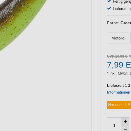
Fertig geri
Lieferumfa
Farbe:
Gree
Motoroil
UVP 10,99 €
7,99 
* inkl. MwSt. 
Lieferzeit 1-
Informationen
Nur noch 1 S