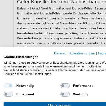
Guter Kunstköder zum Raubfischangel
Balzer 71 Grad Nord Gummifischset Dorsch-Köhler 12cm 
Gummifischset Dorsch-Köhler wurde für das gezielte Spinn
konzipiert. Es enthält zwei fertig montierte Gummifische i
dazu passende Jigköpfe mit Gewichten von 60 und 80 Gra
insbesondere für das Angeln in größeren Tiefen oder bei s
bewährten Farbkombinationen gehalten, die sich unter ver
Wassertrübungen als fängig erwiesen haben. Zusätzlich sin
ausgestattet, die unter Wasser einen gezielten visuellen R
Angriffspunkt dienen können. Die besonders robusten Hake
ausgelegt und halten auch kräftigen Belastungen stand. Durc
Datenschutzbestimmungen
|
Impr
Cookie-Einstellungen
geriggten Köder eignet sich das Set sowohl für erfahrene M
aufwendige Montage direkt mit dem Angeln beginnen möch
Wir können diese zur Analyse unserer Besucherdaten platzieren, um unsere We
zu verbessern, personalisierte Inhalte anzuzeigen und Ihnen ein großartiges
Webseiten-Erlebnis zu bieten. Für weitere Informationen zu den von uns verwe
Cookies öffnen Sie die Einstellungen.
Eigenschaften des Balzer 71 Grad Nor
12cm und 15cm 60g und 80g
Notwendig
Performance
Balzer Gummiköder zum Meeresangeln
Funktional
Werbung
Zwei Gummifische mit zwei Jigköpfen im Set
Länge: 12cm und 15cm
Alle akzeptieren