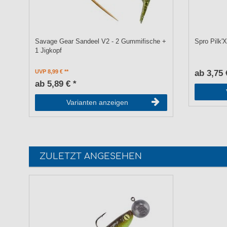
Savage Gear Sandeel V2 - 2 Gummifische +
Spro Pilk'X
1 Jigkopf
UVP 8,99 €
ab 3,75 
ab 5,89 € *
Varianten anzeigen
ZULETZT ANGESEHEN