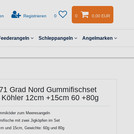
en
Registrieren
0
0
0,00 EUR
Feederangeln
Schleppangeln
Angelmarken
 71 Grad Nord Gummifischset
 Köhler 12cm +15cm 60 +80g
mmiköder zum Meeresangeln
fische mit zwei Jigköpfen im Set
cm und 15cm, Gewichte: 60g und 80g