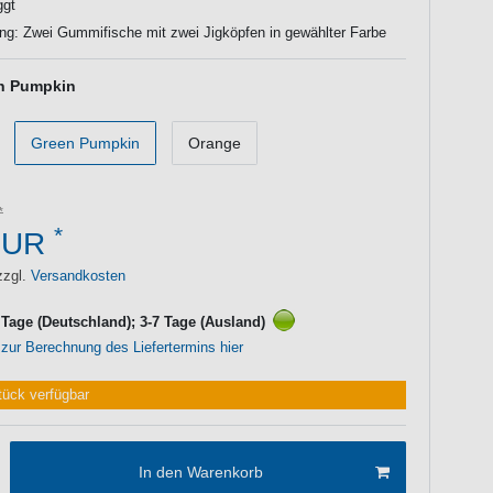
ggt
ng: Zwei Gummifische mit zwei Jigköpfen in gewählter Farbe
n Pumpkin
Green Pumpkin
Orange
*
EUR
zzgl.
Versandkosten
3 Tage (Deutschland); 3-7 Tage (Ausland)
 zur Berechnung des Liefertermins hier
tück verfügbar
In den Warenkorb