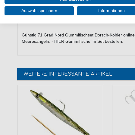
Gewichte: 60g und 80g
Fertig geriggt
Auswahl speichern
Informationen
Lieferumfang: Zwei Gummifische mit zwei Jigköpfen 
Günstig 71 Grad Nord Gummifischset Dorsch-Köhler onlin
Meeresangeln. - HIER Gummifische im Set bestellen.
WEITERE INTERESSANTE ARTIKEL