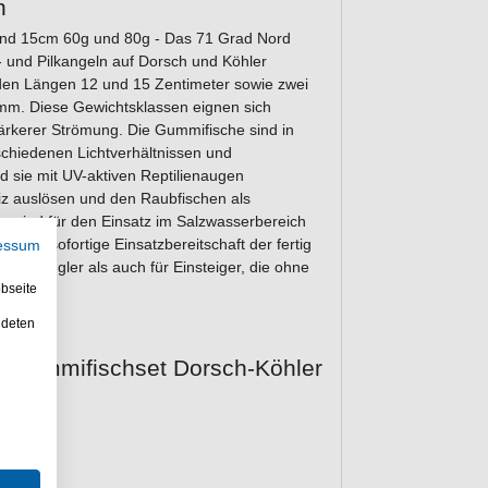
n
und 15cm 60g und 80g - Das 71 Grad Nord
- und Pilkangeln auf Dorsch und Köhler
n den Längen 12 und 15 Zentimeter sowie zwei
mm. Diese Gewichtsklassen eignen sich
tärkerer Strömung. Die Gummifische sind in
schiedenen Lichtverhältnissen und
d sie mit UV-aktiven Reptilienaugen
eiz auslösen und den Raubfischen als
n sind für den Einsatz im Salzwasserbereich
h die sofortige Einsatzbereitschaft der fertig
essum
eeresangler als auch für Einsteiger, die ohne
ten.
bseite
ndeten
d Gummifischset Dorsch-Köhler