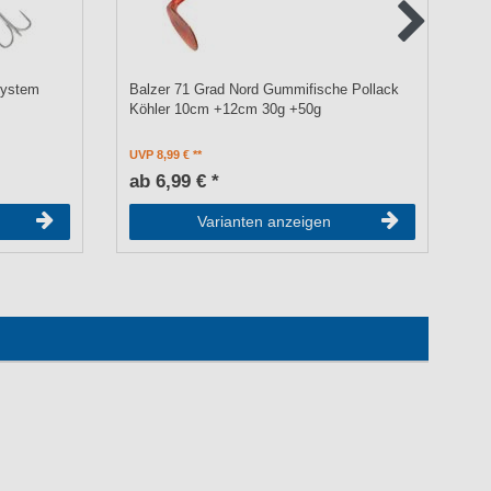
tsystem
Balzer 71 Grad Nord Gummifische Pollack
Ba
Köhler 10cm +12cm 30g +50g
Kl
UVP 8,99 €
UV
ab 6,99 € *
1
Varianten anzeigen