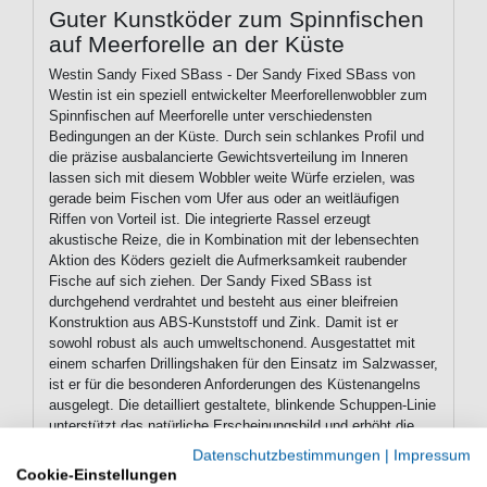
Guter Kunstköder zum Spinnfischen
auf Meerforelle an der Küste
Westin Sandy Fixed SBass - Der Sandy Fixed SBass von
Westin ist ein speziell entwickelter Meerforellenwobbler zum
Spinnfischen auf Meerforelle unter verschiedensten
Bedingungen an der Küste. Durch sein schlankes Profil und
die präzise ausbalancierte Gewichtsverteilung im Inneren
lassen sich mit diesem Wobbler weite Würfe erzielen, was
gerade beim Fischen vom Ufer aus oder an weitläufigen
Riffen von Vorteil ist. Die integrierte Rassel erzeugt
akustische Reize, die in Kombination mit der lebensechten
Aktion des Köders gezielt die Aufmerksamkeit raubender
Fische auf sich ziehen. Der Sandy Fixed SBass ist
durchgehend verdrahtet und besteht aus einer bleifreien
Konstruktion aus ABS-Kunststoff und Zink. Damit ist er
sowohl robust als auch umweltschonend. Ausgestattet mit
einem scharfen Drillingshaken für den Einsatz im Salzwasser,
ist er für die besonderen Anforderungen des Küstenangelns
ausgelegt. Die detailliert gestaltete, blinkende Schuppen-Linie
unterstützt das natürliche Erscheinungsbild und erhöht die
visuelle Reizwirkung bei wechselnden Lichtverhältnissen. Im
Datenschutzbestimmungen
|
Impressum
natürlichen Dekor imitiert dieser Wobbler einen Sandaal, eine
Cookie-Einstellungen