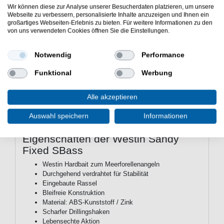
Hauptnahrungsquelle für Meerforellen. Je nach Führung
Wir können diese zur Analyse unserer Besucherdaten platzieren, um unsere
imitiert er mit einer ausgeprägten S-Kurve bei schnellen
Webseite zu verbessern, personalisierte Inhalte anzuzeigen und Ihnen ein
Einholphasen eine flüchtende Beute, während kurze
großartiges Webseiten-Erlebnis zu bieten. Für weitere Informationen zu den
Spinnstopps eine flatternde Bewegung erzeugen, die Angriffe
von uns verwendeten Cookies öffnen Sie die Einstellungen.
provozieren kann. Eine breite Auswahl an Farbmustern
ermöglicht den Einsatz bei unterschiedlichen
Notwendig
Performance
Lichtverhältnissen, von hellem Tageslicht bis in die
Dämmerung hinein. Der Sandy Fixed SBass eignet sich
Funktional
Werbung
sowohl für die Fischerei in der Brandung als auch im
ruhigeren Wasser entlang von Strukturen wie Felsriffen oder
Buhnenfeldern und richtet sich an Angler, die gezielt auf
Alle akzeptieren
Meerforelle in typischem Küstenrevier fischen.
Auswahl speichern
Informationen
Eigenschaften der Westin Sandy
Fixed SBass
Westin Hardbait zum Meerforellenangeln
Durchgehend verdrahtet für Stabilität
Eingebaute Rassel
Bleifreie Konstruktion
Material: ABS-Kunststoff / Zink
Scharfer Drillingshaken
Lebensechte Aktion