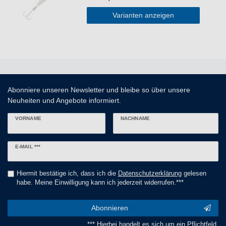
Varianten anzeigen
Abonniere unseren Newsletter und bleibe so über unsere
Neuheiten und Angebote informiert.
VORNAME
NACHNAME
Newsletter
E-MAIL ***
Honig
Hiermit bestätige ich, dass ich die
Daten­schutz­erklärung
gelesen
habe. Meine Einwilligung kann ich jederzeit widerrufen.***
Abonnieren
*** Hierbei handelt es sich um ein Pflichtfeld.