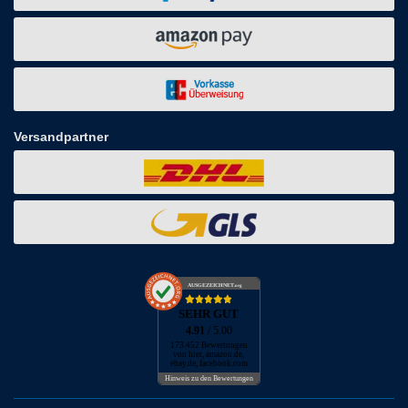
Versandpartner
AUSGEZEICHNET
.org
SEHR GUT
4.91
/ 5.00
173.452 Bewertungen
von hier, amazon.de,
ebay.de, facebook.com
Hinweis zu den Bewertungen