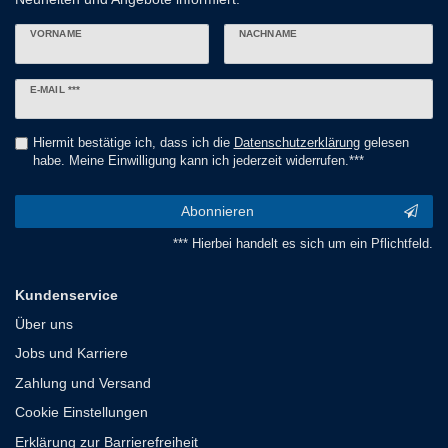
VORNAME
NACHNAME
Newsletter
E-MAIL ***
Honig
Hiermit bestätige ich, dass ich die
Daten­schutz­erklärung
gelesen
habe. Meine Einwilligung kann ich jederzeit widerrufen.***
Abonnieren
*** Hierbei handelt es sich um ein Pflichtfeld.
Kundenservice
Über uns
Jobs und Karriere
Zahlung und Versand
Cookie Einstellungen
Erklärung zur Barrierefreiheit