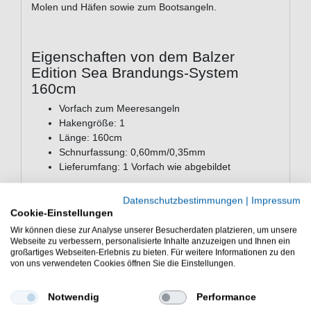
Molen und Häfen sowie zum Bootsangeln.
Eigenschaften von dem Balzer
Edition Sea Brandungs-System
160cm
Vorfach zum Meeresangeln
Hakengröße: 1
Länge: 160cm
Schnurfassung: 0,60mm/0,35mm
Lieferumfang: 1 Vorfach wie abgebildet
Günstig Edition Sea Brandungs-System 160cm online
Datenschutzbestimmungen
|
Impressum
kaufen und sparen. Balzer Vporfach zum Spinnfischen. -
Cookie-Einstellungen
HIER Meeresvorfach bestellen.
Wir können diese zur Analyse unserer Besucherdaten platzieren, um unsere
Webseite zu verbessern, personalisierte Inhalte anzuzeigen und Ihnen ein
großartiges Webseiten-Erlebnis zu bieten. Für weitere Informationen zu den
von uns verwendeten Cookies öffnen Sie die Einstellungen.
WEITERE INTERESSANTE ARTIKEL
Notwendig
Performance