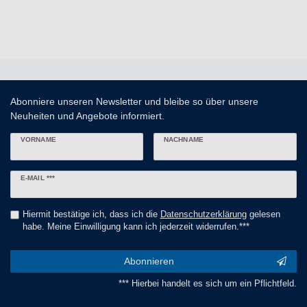
Abonniere unseren Newsletter und bleibe so über unsere
Neuheiten und Angebote informiert.
VORNAME
NACHNAME
Newsletter
E-MAIL ***
Honig
Hiermit bestätige ich, dass ich die
Daten­schutz­erklärung
gelesen
habe. Meine Einwilligung kann ich jederzeit widerrufen.***
Abonnieren
*** Hierbei handelt es sich um ein Pflichtfeld.