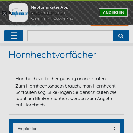
Neptunmaster App
ANZEIGEN
Neptunmaster GmbH
kostenfrei - in Google Play
0
0,00 EUR
Neu eingetroffen
Karpfenruten
Raubfischrute
Forellenruten
Wallerruten
Meeresruten
Matchruten
Trollingruten
FOX
☰
Angelset
Freilaufrollen
Köderfischrute
Forellenposen
Wallerrolle
Meeresrollen
Feederrollen
Bootsrutenhalter
Westin Fishing
Geschenke für Angler
Karpfenmontagen
Köderfischsenke
Forellenköder
Wallerköder
Meerforellenköder
Futterkorb
weitere
Zeck Fishing
Hornhechtvorfächer
Adventskalender Angeln
Tacklebox
Blinker
Forellenwobbler
Waller Bissanzeiger
Gaff
Setzkescher
Hearty Rise
Hornhechtvorfächer günstig online kaufen
Sale
Boilies
Gummifische
weitere
Angelbox
Polbrillen
weitere
Savage Gear
Zum Hornhechtangeln braucht man Hornhecht
Schlaufen sog. Silkekrogen Seidenschlaufen die
Karpfenliege
Raubfischkescher
weitere
weitere
Black Cat
ideal am Blinker montiert werden zum Angeln
auf Hornhecht
Abhakmatte
weitere
weitere
weitere