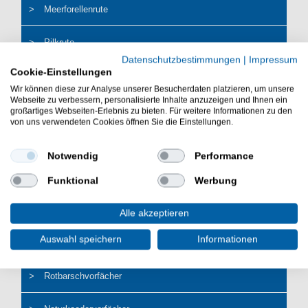
Meerforellenrute
Pilkrute
Datenschutzbestimmungen
|
Impressum
Cookie-Einstellungen
Meeresschnur
Wir können diese zur Analyse unserer Besucherdaten platzieren, um unsere
Webseite zu verbessern, personalisierte Inhalte anzuzeigen und Ihnen ein
Meeresvorfächer
großartiges Webseiten-Erlebnis zu bieten. Für weitere Informationen zu den
von uns verwendeten Cookies öffnen Sie die Einstellungen.
Heringsvorfach
Notwendig
Performance
Überbeißer Rigs
Funktional
Werbung
Gummi-Makk, Octopusse
Alle akzeptieren
Auswahl speichern
Informationen
Hornhechtvorfächer
Rotbarschvorfächer