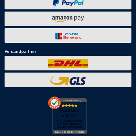
Versandpartner
AUSGEZEICHNET
.org
SEHR GUT
4.91
/ 5.00
173.452 Bewertungen
von hier, amazon.de,
ebay.de, facebook.com
Hinweis zu den Bewertungen