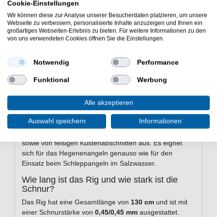
Cookie-Einstellungen
besonders attraktiv für diese Fischart. Andere kleine
Meeresfische können ebenfalls darauf ansprechen.
Wir können diese zur Analyse unserer Besucherdaten platzieren, um unsere
Webseite zu verbessern, personalisierte Inhalte anzuzeigen und Ihnen ein
Eignet sich das Rig auch bei kaltem
großartiges Webseiten-Erlebnis zu bieten. Für weitere Informationen zu den
von uns verwendeten Cookies öffnen Sie die Einstellungen.
Wasser?
Ja, ausdrücklich. Die Micro-Systeme von Balzer sind laut
Notwendig
Performance
Produktbeschreibung
extrem fängig bei kaltem
Wasser
. Gerade in der kälteren Jahreszeit, wenn Hering
Funktional
Werbung
zurückhaltend reagiert, überzeugt das filigrane
Erscheinungsbild des Mini Shrimp Rigs.
Alle akzeptieren
Kann ich das Rig vom Boot und vom Ufer
aus einsetzen?
Auswahl speichern
Informationen
Das Rig ist flexibel einsetzbar - vom Boot, vom Pier
sowie von felsigen Küstenabschnitten aus. Es eignet
sich für das Hegenenangeln genauso wie für den
Einsatz beim Schleppangeln im Salzwasser.
Wie lang ist das Rig und wie stark ist die
Schnur?
Das Rig hat eine Gesamtlänge von
130 cm
und ist mit
einer Schnurstärke von
0,45/0,45 mm
ausgestattet.