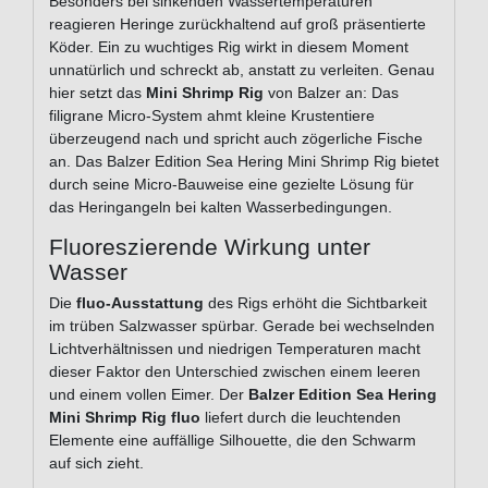
Besonders bei sinkenden Wassertemperaturen
reagieren Heringe zurückhaltend auf groß präsentierte
Köder. Ein zu wuchtiges Rig wirkt in diesem Moment
unnatürlich und schreckt ab, anstatt zu verleiten. Genau
hier setzt das
Mini Shrimp Rig
von Balzer an: Das
filigrane Micro-System ahmt kleine Krustentiere
überzeugend nach und spricht auch zögerliche Fische
an. Das Balzer Edition Sea Hering Mini Shrimp Rig bietet
durch seine Micro-Bauweise eine gezielte Lösung für
das Heringangeln bei kalten Wasserbedingungen.
Fluoreszierende Wirkung unter
Wasser
Die
fluo-Ausstattung
des Rigs erhöht die Sichtbarkeit
im trüben Salzwasser spürbar. Gerade bei wechselnden
Lichtverhältnissen und niedrigen Temperaturen macht
dieser Faktor den Unterschied zwischen einem leeren
und einem vollen Eimer. Der
Balzer Edition Sea Hering
Mini Shrimp Rig fluo
liefert durch die leuchtenden
Elemente eine auffällige Silhouette, die den Schwarm
auf sich zieht.