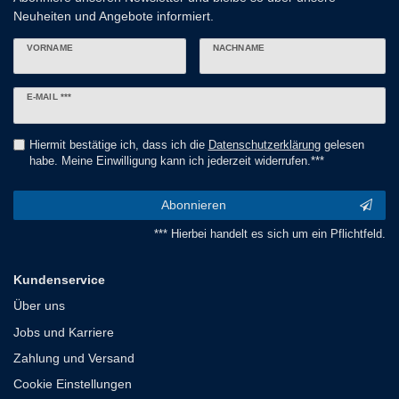
Neuheiten und Angebote informiert.
VORNAME
NACHNAME
Newsletter
E-MAIL ***
Honig
Hiermit bestätige ich, dass ich die
Daten­schutz­erklärung
gelesen
habe. Meine Einwilligung kann ich jederzeit widerrufen.***
Abonnieren
*** Hierbei handelt es sich um ein Pflichtfeld.
Kundenservice
Über uns
Jobs und Karriere
Zahlung und Versand
Cookie Einstellungen