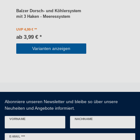
Balzer Dorsch- und Köhlersystem
mit 3 Haken - Meeressystem
UVP 4,99 €
ab 3,99 € *
Varianten anzeigen
Abonniere unseren Newsletter und bleibe so über unsere
Neuheiten und Angebote informiert.
VORNAME
NACHNAME
Newsletter
E-MAIL ***