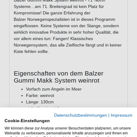
Balzer Gummi Makk System weinrot - 71°North
Systeme…am 71. Breitengrad ist kein Platz für
Kompromisse! Die ganze Erfahrung der
Balzer Norwegenspezialisten ist in dieses Programm
eingeﬂossen. Keine Systeme von der Stange, sondern
wirklich innovative Produkte in sehr hoher Qualität, die
vor allem eines tun: Fangen! Klassisches
Norwegensystem, das alle Zielfische fängt und in keiner
Kiste fehlen sollte.
Eigenschaften von dem Balzer
Gummi Makk System weinrot
Vorfach zum Angeln im Meer
Farbe: weinrot
Länge: 130cm
vielseitig einsetzbar
Lieferumfang: 1 Vorfach in einer gewählten
Datenschutzbestimmungen
|
Impressum
Cookie-Einstellungen
Variante
Wir können diese zur Analyse unserer Besucherdaten platzieren, um unsere
Günstig Gummi Makk System weinrot online kaufen und
Webseite zu verbessern, personalisierte Inhalte anzuzeigen und Ihnen ein