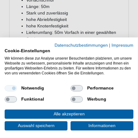
Vorfachschnur
Länge: 50m
Stark und zuverlässig
hohe Abriebfestigkeit
hohe Knotenfestigkeit
Lieferumfang: 50m Vorfach in einer gewählten
Stärke
Datenschutzbestimmungen
|
Impressum
Günstig Trilene® Big Game™ Mono Leaders online
Cookie-Einstellungen
kaufen und sparen. Berkley Schnur zum Angeln im
Wir können diese zur Analyse unserer Besucherdaten platzieren, um unsere
Salzwasser. - HIER 50m Angelschnur bestellen.
Webseite zu verbessern, personalisierte Inhalte anzuzeigen und Ihnen ein
großartiges Webseiten-Erlebnis zu bieten. Für weitere Informationen zu den
von uns verwendeten Cookies öffnen Sie die Einstellungen.
Notwendig
Performance
WEITERE INTERESSANTE ARTIKEL
Funktional
Werbung
Alle akzeptieren
Auswahl speichern
Informationen