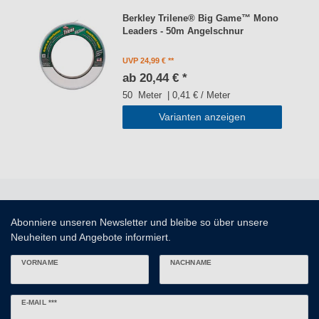
Berkley Trilene® Big Game™ Mono
Leaders - 50m Angelschnur
UVP 24,99 €
ab 20,44 € *
50
Meter
| 0,41 € / Meter
Varianten anzeigen
Abonniere unseren Newsletter und bleibe so über unsere
Neuheiten und Angebote informiert.
VORNAME
NACHNAME
Newsletter
E-MAIL ***
Honig