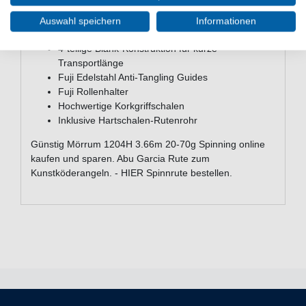
Hochwertiger (36T) Carbon-Rutenblank mit
Nanotechnologie-Harz
Auswahl speichern
Informationen
Mäßig-schnelle / progressive Blank-Aktion
4-teilige Blank-Konstruktion für kurze
Transportlänge
Fuji Edelstahl Anti-Tangling Guides
Fuji Rollenhalter
Hochwertige Korkgriffschalen
Inklusive Hartschalen-Rutenrohr
Günstig Mörrum 1204H 3.66m 20-70g Spinning online
kaufen und sparen. Abu Garcia Rute zum
Kunstköderangeln. - HIER Spinnrute bestellen.