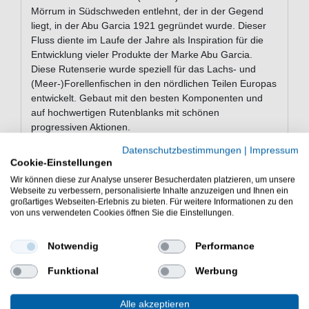
Mörrum in Südschweden entlehnt, der in der Gegend
liegt, in der Abu Garcia 1921 gegründet wurde. Dieser
Fluss diente im Laufe der Jahre als Inspiration für die
Entwicklung vieler Produkte der Marke Abu Garcia.
Diese Rutenserie wurde speziell für das Lachs- und
(Meer-)Forellenfischen in den nördlichen Teilen Europas
entwickelt. Gebaut mit den besten Komponenten und
auf hochwertigen Rutenblanks mit schönen
progressiven Aktionen.
Datenschutzbestimmungen
|
Impressum
Cookie-Einstellungen
Eigenschaften der Abu Garcia
Wir können diese zur Analyse unserer Besucherdaten platzieren, um unsere
Mörrum 1204H 3.66m 20-70g
Webseite zu verbessern, personalisierte Inhalte anzuzeigen und Ihnen ein
großartiges Webseiten-Erlebnis zu bieten. Für weitere Informationen zu den
Spinning
von uns verwendeten Cookies öffnen Sie die Einstellungen.
Rute zum Raubfischangeln
Länge: 366cm
Notwendig
Performance
Teile: 4
Transportlänge: 97cm
Funktional
Werbung
Wurfgewicht: 20-70g
Gewicht: 304g
Alle akzeptieren