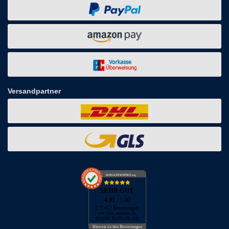
Versandpartner
AUSGEZEICHNET
.org
SEHR GUT
4.91
/ 5.00
173.452 Bewertungen
von hier, amazon.de,
ebay.de, facebook.com
Hinweis zu den Bewertungen