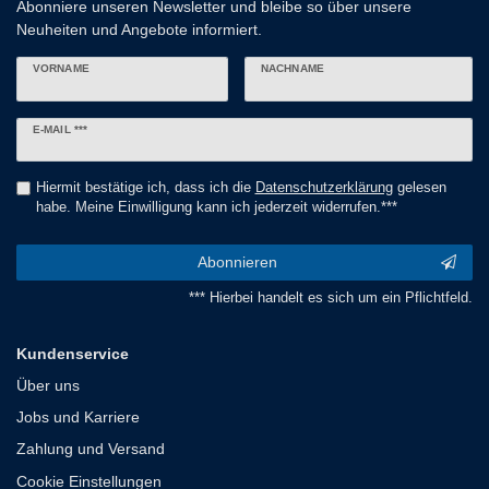
Abonniere unseren Newsletter und bleibe so über unsere
Neuheiten und Angebote informiert.
VORNAME
NACHNAME
Newsletter
E-MAIL ***
Honig
Hiermit bestätige ich, dass ich die
Daten­schutz­erklärung
gelesen
habe. Meine Einwilligung kann ich jederzeit widerrufen.***
Abonnieren
*** Hierbei handelt es sich um ein Pflichtfeld.
Kundenservice
Über uns
Jobs und Karriere
Zahlung und Versand
Cookie Einstellungen