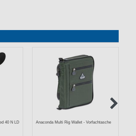
ed 40 N LD
Anaconda Multi Rig Wallet - Vorfachtasche
Ba
Li