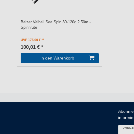
Balzer Valhall Sea Spin 30-120g 2.50m -
Spinnrute
UVP 175,90 €
100,01 € *
In den Warenkorb
Abonnie
informier
VORNA