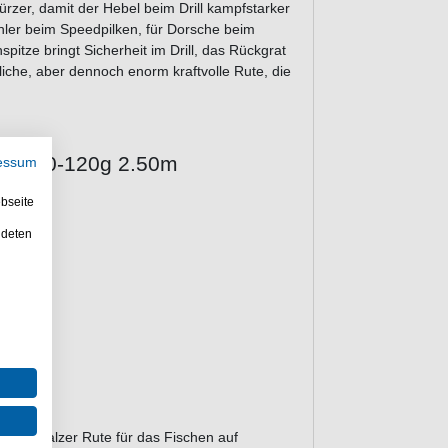
rzer, damit der Hebel beim Drill kampfstarker
Köhler beim Speedpilken, für Dorsche beim
spitze bringt Sicherheit im Drill, das Rückgrat
liche, aber dennoch enorm kraftvolle Rute, die
Spin 30-120g 2.50m
essum
bseite
ndeten
n-Blank
aren. Balzer Rute für das Fischen auf