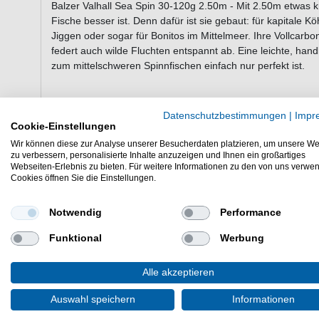
Balzer Valhall Sea Spin 30-120g 2.50m - Mit 2.50m etwas kü
Fische besser ist. Denn dafür ist sie gebaut: für kapitale 
Jiggen oder sogar für Bonitos im Mittelmeer. Ihre Vollcarbon
federt auch wilde Fluchten entspannt ab. Eine leichte, hand
zum mittelschweren Spinnfischen einfach nur perfekt ist.
Eigenschaften der Balzer Valhall Sea 
Datenschutzbestimmungen
|
Impr
Cookie-Einstellungen
Rute zum Spinnfischen
Wir können diese zur Analyse unserer Besucherdaten platzieren, um unsere We
Länge: 250cm
zu verbessern, personalisierte Inhalte anzuzeigen und Ihnen ein großartiges
Teile: 2
Webseiten-Erlebnis zu bieten. Für weitere Informationen zu den von uns verwe
Cookies öffnen Sie die Einstellungen.
Transportlänge: 130cm
Wurfgewicht: 30-120g
Gewicht: 280g
Notwendig
Performance
schlanker, leichter und schnelle High-Modulus Carbo
Funktional
Werbung
Spitzenteile aus super belastbarem Vollcarbon
FUJI Beringung
FUJI Rollenhalter
Alle akzeptieren
Schlanker Duplongriff
Auswahl speichern
Informationen
Günstig Valhall Sea Spin 30-120g 2.50m online kaufen & sp