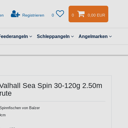
en
Registrieren
0
0
0,00 EUR
Feederangeln
Schleppangeln
Angelmarken
 Valhall Sea Spin 30-120g 2.50m
rute
Spinnfischen von Balzer
0cm