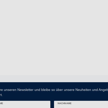
re unseren Newsletter und bleibe so über unsere Neuheiten und Ange
t.
ME
NACHNAME