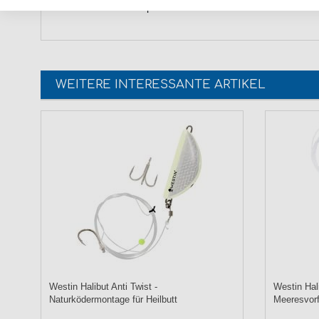
Raubfische. - HIER Spinnrute bestellen.
WEITERE INTERESSANTE ARTIKEL
Westin Halibut Anti Twist -
Westin Hali
Naturködermontage für Heilbutt
Meeresvor