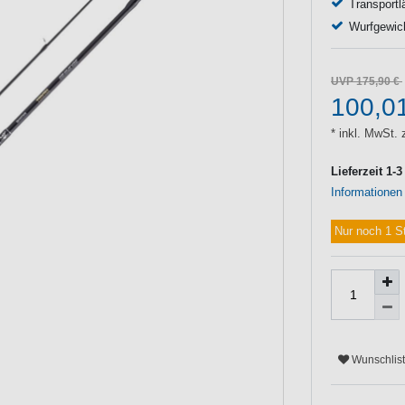
Transport
Wurfgewic
UVP 175,90 €
100,0
* inkl. MwSt. 
Lieferzeit 1-
Informationen
Nur noch 1 S
Wunschlis