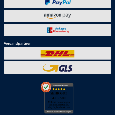
Versandpartner
AUSGEZEICHNET
.org
SEHR GUT
4.91
/ 5.00
173.452 Bewertungen
von hier, amazon.de,
ebay.de, facebook.com
Hinweis zu den Bewertungen