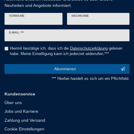
Neuheiten und Angebote informiert.
VORNAME
NACHNAME
Newsletter
E-MAIL ***
Honig
Hiermit bestätige ich, dass ich die
Daten­schutz­erklärung
gelesen
habe. Meine Einwilligung kann ich jederzeit widerrufen.***
Abonnieren
*** Hierbei handelt es sich um ein Pflichtfeld.
Kundenservice
Über uns
Jobs und Karriere
Zahlung und Versand
Cookie Einstellungen