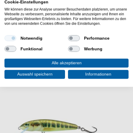
Cookie-Einstellungen
Sternbremse
Schnurführungssystem
Wir können diese zur Analyse unserer Besucherdaten platzieren, um unsere
Webseite zu verbessern, personalisierte Inhalte anzuzeigen und Ihnen ein
Aluminiumspule
großartiges Webseiten-Erlebnis zu bieten. Für weitere Informationen zu den
Knarrenfunktion
von uns verwendeten Cookies öffnen Sie die Einstellungen.
Die Balzer Tactics North 4200 LH Multirolle ist gut zum
Dorschangeln in Island & Norwegen. Die Meeresrolle ist
Notwendig
Performance
sehr gut zum Pilkangeln auf Großdorsche.
Funktional
Werbung
Alle akzeptieren
Auswahl speichern
Informationen
WEITERE INTERESSANTE ARTIKEL