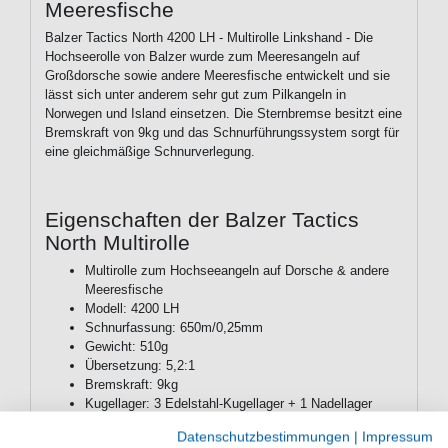
Meeresfische
Balzer Tactics North 4200 LH - Multirolle Linkshand - Die
Hochseerolle von Balzer wurde zum Meeresangeln auf
Großdorsche sowie andere Meeresfische entwickelt und sie
lässt sich unter anderem sehr gut zum Pilkangeln in
Norwegen und Island einsetzen. Die Sternbremse besitzt eine
Bremskraft von 9kg und das Schnurführungssystem sorgt für
eine gleichmäßige Schnurverlegung.
Eigenschaften der Balzer Tactics
North Multirolle
Multirolle zum Hochseeangeln auf Dorsche & andere
Meeresfische
Modell: 4200 LH
Schnurfassung: 650m/0,25mm
Gewicht: 510g
Übersetzung: 5,2:1
Bremskraft: 9kg
Kugellager: 3 Edelstahl-Kugellager + 1 Nadellager
Quick-Stop-System (Q.S.S.) für Sofortstopp des
Datenschutzbestimmungen
|
Impressum
Rotors