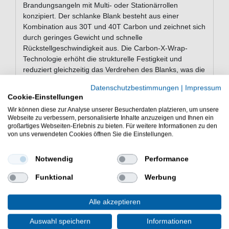
Brandungsangeln mit Multi- oder Stationärrollen
konzipiert. Der schlanke Blank besteht aus einer
Kombination aus 30T und 40T Carbon und zeichnet sich
durch geringes Gewicht und schnelle
Rückstellgeschwindigkeit aus. Die Carbon-X-Wrap-
Technologie erhöht die strukturelle Festigkeit und
reduziert gleichzeitig das Verdrehen des Blanks, was die
Wurfpräzision steigert. Fuji-O Führungsringe mit
Datenschutzbestimmungen
|
Impressum
tiefgepresstem Rahmen verhindern zuverlässig
Cookie-Einstellungen
Schnurverwicklungen und sind für den Einsatz im
Wir können diese zur Analyse unserer Besucherdaten platzieren, um unsere
Salzwasser ausgelegt. Der leuchtende Spitzenbereich
Webseite zu verbessern, personalisierte Inhalte anzuzeigen und Ihnen ein
erleichtert die Bisserkennung bei schlechten
großartiges Webseiten-Erlebnis zu bieten. Für weitere Informationen zu den
Lichtverhältnissen. Ein X-Shrink-Griff sorgt für sicheren
von uns verwendeten Cookies öffnen Sie die Einstellungen.
Halt beim Werfen, auch mit nassen Händen oder unter
rauen Bedingungen.
Notwendig
Performance
Funktional
Werbung
Eigenschaften der Penn TidalXR
Alle akzeptieren
Beach Caster 4,2m 112-225g
PENN Meeresrute zum Brandungsangeln
Auswahl speichern
Informationen