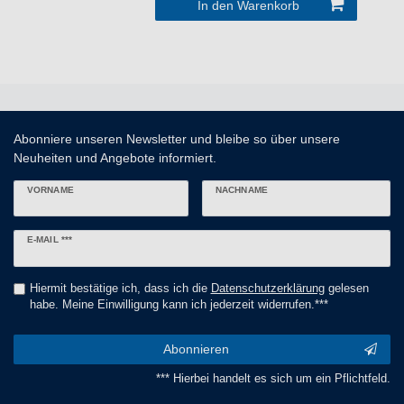
In den Warenkorb
Abonniere unseren Newsletter und bleibe so über unsere
Neuheiten und Angebote informiert.
VORNAME
NACHNAME
Newsletter
E-MAIL ***
Honig
Hiermit bestätige ich, dass ich die
Daten­schutz­erklärung
gelesen
habe. Meine Einwilligung kann ich jederzeit widerrufen.***
Abonnieren
*** Hierbei handelt es sich um ein Pflichtfeld.