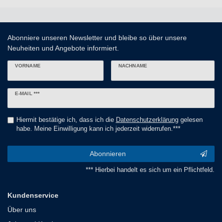
Abonniere unseren Newsletter und bleibe so über unsere
Neuheiten und Angebote informiert.
VORNAME
NACHNAME
Newsletter
E-MAIL ***
Honig
Hiermit bestätige ich, dass ich die
Daten­schutz­erklärung
gelesen
habe. Meine Einwilligung kann ich jederzeit widerrufen.***
Abonnieren
*** Hierbei handelt es sich um ein Pflichtfeld.
Kundenservice
Über uns