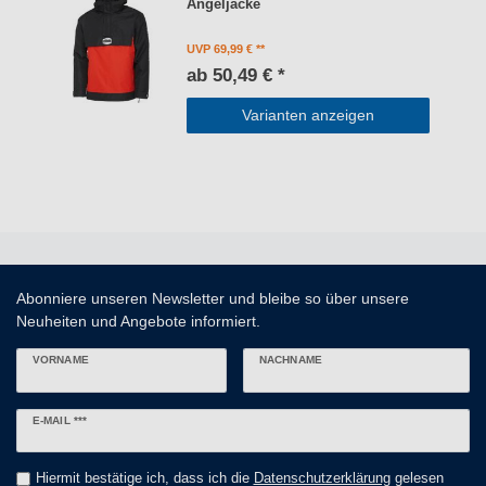
Angeljacke
UVP 69,99 €
ab 50,49 € *
Varianten anzeigen
Abonniere unseren Newsletter und bleibe so über unsere
Neuheiten und Angebote informiert.
VORNAME
NACHNAME
Newsletter
E-MAIL ***
Honig
Hiermit bestätige ich, dass ich die
Daten­schutz­erklärung
gelesen