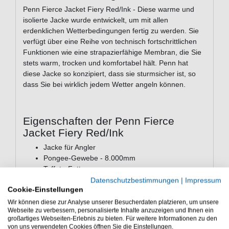
Penn Fierce Jacket Fiery Red/Ink - Diese warme und
isolierte Jacke wurde entwickelt, um mit allen
erdenklichen Wetterbedingungen fertig zu werden. Sie
verfügt über eine Reihe von technisch fortschrittlichen
Funktionen wie eine strapazierfähige Membran, die Sie
stets warm, trocken und komfortabel hält. Penn hat
diese Jacke so konzipiert, dass sie sturmsicher ist, so
dass Sie bei wirklich jedem Wetter angeln können.
Eigenschaften der Penn Fierce
Jacket Fiery Red/Ink
Jacke für Angler
Pongee-Gewebe - 8.000mm
Taffeta-Futter
Wasserabweisende Reißverschlusstasche auf der
Datenschutzbestimmungen
|
Impressum
Cookie-Einstellungen
Brust
Wasserabweisender Seitenreißverschluss für
Wir können diese zur Analyse unserer Besucherdaten platzieren, um unsere
Webseite zu verbessern, personalisierte Inhalte anzuzeigen und Ihnen ein
leichten Zugang
großartiges Webseiten-Erlebnis zu bieten. Für weitere Informationen zu den
Saum und Manschette der Kapuze verstellbar
von uns verwendeten Cookies öffnen Sie die Einstellungen.