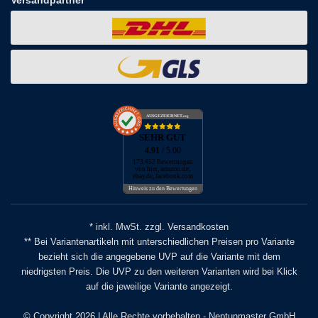
AUSGEZEICHNET
.org
SEHR GUT
4.91
/ 5.00
173.452 Bewertungen
von hier, amazon.de,
ebay.de, facebook.com
Hinweis zu den Bewertungen
* inkl. MwSt. zzgl. Versandkosten
** Bei Variantenartikeln mit unterschiedlichen Preisen pro Variante
bezieht sich die angegebene UVP auf die Variante mit dem
niedrigsten Preis. Die UVP zu den weiteren Varianten wird bei Klick
auf die jeweilige Variante angezeigt.
© Copyright 2026 | Alle Rechte vorbehalten - Neptunmaster GmbH