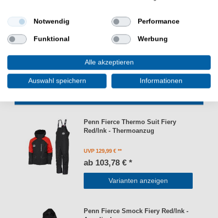
Material: 100% Polyester
Günstig Fierce Jacket Fiery Red/Ink online kaufen und
Notwendig
Performance
sparen. Penn Kleidung zum Angeln. - HIER Angeljacke
Funktional
Werbung
bestellen.
Alle akzeptieren
Auswahl speichern
Informationen
WEITERE INTERESSANTE ARTIKEL
Penn Fierce Thermo Suit Fiery
Red/Ink - Thermoanzug
UVP 129,99 €
ab 103,78 € *
Varianten anzeigen
Penn Fierce Smock Fiery Red/Ink -