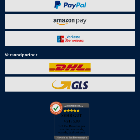
Versandpartner
AUSGEZEICHNET
.org
SEHR GUT
4.91
/ 5.00
173.452 Bewertungen
von hier, amazon.de,
ebay.de, facebook.com
Hinweis zu den Bewertungen