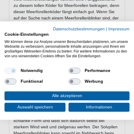
zu diesem tollen Köder für Meerforellen beitragen, denn
dieser Meerforellenköder fängt einfach gut. Wenn Sie
auf der Suche nach einem Meerforellenblinker sind, der
in den meisten Situationen zu fischen ist, dann sind Sie
Datenschutzbestimmungen
|
Impressum
mit dem Solvpilen Blinker gut beraten, denn dieser
Cookie-Einstellungen
Köder ist ein echtes Allround-Talent beim
Wir können diese zur Analyse unserer Besucherdaten platzieren, um unsere
Meerforellenangeln.
Webseite zu verbessern, personalisierte Inhalte anzuzeigen und Ihnen ein
großartiges Webseiten-Erlebnis zu bieten. Für weitere Informationen zu den
Der Westin Solvpilen ist ein sehr guter
von uns verwendeten Cookies öffnen Sie die Einstellungen.
Meerforellenköder, denn dieser Blinker hat einen
verführerischen Köderlauf, dem kaum eine Meerforelle
Notwendig
Performance
oder Lachs widerstehen kann. Dieser Solvpilen Blinker
ist ein fängiger Köder für tolle Fänge beim
Funktional
Werbung
Meerforellenangeln an der Ostsee und in Dänemark &
Schweden. Aber auch beim Meerforellenangeln in
Alle akzeptieren
Norwegen konnten wir hervorragend auf diesen tollen
Meerforellenköder fangen.
Auswahl speichern
Informationen
Dieser Solvpilen Meerforellenblinker hat eine sehr
schlanke Form und lässt sich dadurch selbst bei
starkem Wind weit und zielgenau werfen. Der Solvpilen
Meerforellenblinker kann sowohl im Nahbereich beim