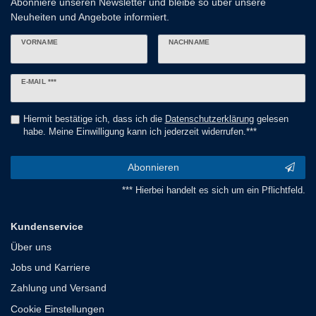
Abonniere unseren Newsletter und bleibe so über unsere
Neuheiten und Angebote informiert.
VORNAME
NACHNAME
Newsletter
E-MAIL ***
Honig
Hiermit bestätige ich, dass ich die
Daten­schutz­erklärung
gelesen
habe. Meine Einwilligung kann ich jederzeit widerrufen.***
Abonnieren
*** Hierbei handelt es sich um ein Pflichtfeld.
Kundenservice
Über uns
Jobs und Karriere
Zahlung und Versand
Cookie Einstellungen