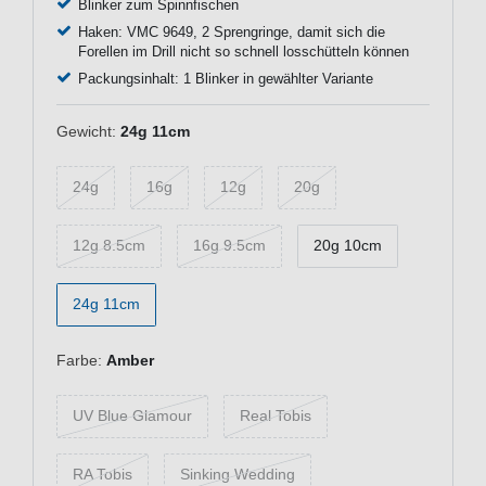
Blinker zum Spinnfischen
Haken: VMC 9649, 2 Sprengringe, damit sich die
Forellen im Drill nicht so schnell losschütteln können
Packungsinhalt: 1 Blinker in gewählter Variante
Gewicht:
24g 11cm
24g
16g
12g
20g
12g 8.5cm
16g 9.5cm
20g 10cm
24g 11cm
Farbe:
Amber
UV Blue Glamour
Real Tobis
RA Tobis
Sinking Wedding