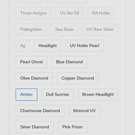
Three Amigos
UV Alu Oil
RA Hottie
Pattegrisen
Sea Bass
UV Raw Silver
Ag
Headlight
UV Hottie Pearl
Pearl Ghost
Blue Diamond
Olive Diamond
Copper Diamond
Amber
Dull Sunrise
Brown Headlight
Chartreuse Diamond
Motoroil UV
Silver Diamond
Pink Prism