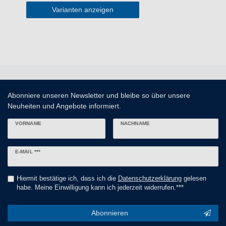
Varianten anzeigen
Abonniere unseren Newsletter und bleibe so über unsere
Neuheiten und Angebote informiert.
VORNAME
NACHNAME
Newsletter
E-MAIL ***
Honig
Hiermit bestätige ich, dass ich die
Daten­schutz­erklärung
gelesen
habe. Meine Einwilligung kann ich jederzeit widerrufen.***
Abonnieren