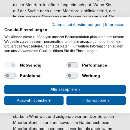
dieser Meerforellenköder fängt einfach gut. Wenn Sie
auf der Suche nach einem Meerforellenblinker sind, der
in den meisten Situationen zu fischen ist, dann sind Sie
mit dem Solvpilen Blinker gut beraten, denn dieser
Datenschutzbestimmungen
|
Impressum
Köder ist ein echtes Allround-Talent beim
Cookie-Einstellungen
Meerforellenangeln.
Wir können diese zur Analyse unserer Besucherdaten platzieren, um unsere
Webseite zu verbessern, personalisierte Inhalte anzuzeigen und Ihnen ein
Der Westin Solvpilen ist ein sehr guter
großartiges Webseiten-Erlebnis zu bieten. Für weitere Informationen zu den
von uns verwendeten Cookies öffnen Sie die Einstellungen.
Meerforellenköder, denn dieser Blinker hat einen
verführerischen Köderlauf, dem kaum eine Meerforelle
oder Lachs widerstehen kann. Dieser Solvpilen Blinker
Notwendig
Performance
ist ein fängiger Köder für tolle Fänge beim
Funktional
Werbung
Meerforellenangeln an der Ostsee und in Dänemark &
Schweden. Aber auch beim Meerforellenangeln in
Norwegen konnten wir hervorragend auf diesen tollen
Alle akzeptieren
Meerforellenköder fangen.
Auswahl speichern
Informationen
Dieser Solvpilen Meerforellenblinker hat eine sehr
schlanke Form und lässt sich dadurch selbst bei
starkem Wind weit und zielgenau werfen. Der Solvpilen
Meerforellenblinker kann sowohl im Nahbereich beim
Meerforellenangeln eingesetzt werden als auch, wenn