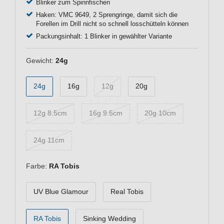
Blinker zum Spinnfischen
Haken: VMC 9649, 2 Sprengringe, damit sich die
Forellen im Drill nicht so schnell losschütteln können
Packungsinhalt: 1 Blinker in gewählter Variante
Gewicht:
24g
24g
16g
12g
20g
12g 8.5cm
16g 9.5cm
20g 10cm
24g 11cm
Farbe:
RA Tobis
UV Blue Glamour
Real Tobis
RA Tobis
Sinking Wedding