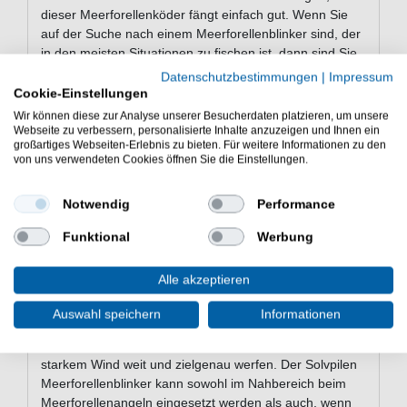
dieser Meerforellenköder fängt einfach gut. Wenn Sie
auf der Suche nach einem Meerforellenblinker sind, der
in den meisten Situationen zu fischen ist, dann sind Sie
mit dem Solvpilen Blinker gut beraten, denn dieser
Datenschutzbestimmungen
|
Impressum
Köder ist ein echtes Allround-Talent beim
Cookie-Einstellungen
Meerforellenangeln.
Wir können diese zur Analyse unserer Besucherdaten platzieren, um unsere
Webseite zu verbessern, personalisierte Inhalte anzuzeigen und Ihnen ein
Der Westin Solvpilen ist ein sehr guter
großartiges Webseiten-Erlebnis zu bieten. Für weitere Informationen zu den
von uns verwendeten Cookies öffnen Sie die Einstellungen.
Meerforellenköder, denn dieser Blinker hat einen
verführerischen Köderlauf, dem kaum eine Meerforelle
oder Lachs widerstehen kann. Dieser Solvpilen Blinker
Notwendig
Performance
ist ein fängiger Köder für tolle Fänge beim
Funktional
Werbung
Meerforellenangeln an der Ostsee und in Dänemark &
Schweden. Aber auch beim Meerforellenangeln in
Norwegen konnten wir hervorragend auf diesen tollen
Alle akzeptieren
Meerforellenköder fangen.
Auswahl speichern
Informationen
Dieser Solvpilen Meerforellenblinker hat eine sehr
schlanke Form und lässt sich dadurch selbst bei
starkem Wind weit und zielgenau werfen. Der Solvpilen
Meerforellenblinker kann sowohl im Nahbereich beim
Meerforellenangeln eingesetzt werden als auch, wenn