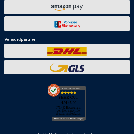
Versandpartner
AUSGEZEICHNET
.org
SEHR GUT
4.91
/ 5.00
173.452 Bewertungen
von hier, amazon.de,
ebay.de, facebook.com
Hinweis zu den Bewertungen