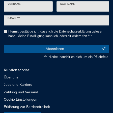
VORNAME
NACHNAME
Newsletter
E-MAIL ***
Honig
Hiermit bestätige ich, dass ich die
Daten­schutz­erklärung
gelesen
habe. Meine Einwilligung kann ich jederzeit widerrufen.***
Abonnieren
*** Hierbei handelt es sich um ein Pflichtfeld.
Kundenservice
Über uns
Jobs und Karriere
Zahlung und Versand
Cookie Einstellungen
Erklärung zur Barrierefreiheit