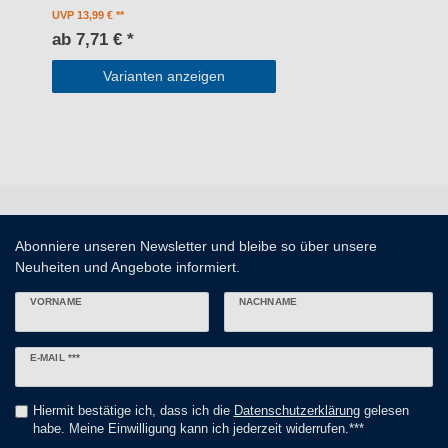
UVP 13,99 €
ab 7,71 € *
Varianten anzeigen
Abonniere unseren Newsletter und bleibe so über unsere
Neuheiten und Angebote informiert.
VORNAME
NACHNAME
Newsletter
E-MAIL ***
Honig
Hiermit bestätige ich, dass ich die
Daten­schutz­erklärung
gelesen
habe. Meine Einwilligung kann ich jederzeit widerrufen.***