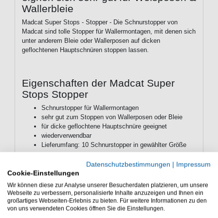
Wallerbleie
Madcat Super Stops - Stopper - Die Schnurstopper von
Madcat sind tolle Stopper für Wallermontagen, mit denen sich
unter anderem Bleie oder Wallerposen auf dicken
geflochtenen Hauptschnüren stoppen lassen.
Eigenschaften der Madcat Super
Stops Stopper
Schnurstopper für Wallermontagen
sehr gut zum Stoppen von Wallerposen oder Bleie
für dicke geflochtene Hauptschnüre geeignet
wiederverwendbar
Lieferumfang: 10 Schnurstopper in gewählter Größe
Die Madcat Super Stops Stopper sind gut für
Datenschutzbestimmungen
|
Impressum
Posenmontagen zum Welsangeln. Die Blei-Stopper sind
Cookie-Einstellungen
gut für Welsbleie beim Abspannen & Bojenangeln auf
Wir können diese zur Analyse unserer Besucherdaten platzieren, um unsere
Wels.
Webseite zu verbessern, personalisierte Inhalte anzuzeigen und Ihnen ein
großartiges Webseiten-Erlebnis zu bieten. Für weitere Informationen zu den
von uns verwendeten Cookies öffnen Sie die Einstellungen.