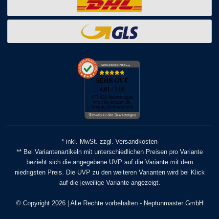
AUSGEZEICHNET
.org
SEHR GUT
4.91
/ 5.00
173.452 Bewertungen
von hier, amazon.de,
ebay.de, facebook.com
Hinweis zu den Bewertungen
* inkl. MwSt. zzgl. Versandkosten
** Bei Variantenartikeln mit unterschiedlichen Preisen pro Variante
bezieht sich die angegebene UVP auf die Variante mit dem
niedrigsten Preis. Die UVP zu den weiteren Varianten wird bei Klick
auf die jeweilige Variante angezeigt.
© Copyright 2026 | Alle Rechte vorbehalten - Neptunmaster GmbH