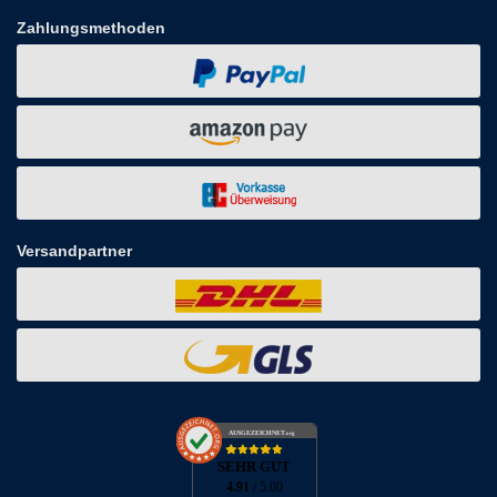
Zahlungsmethoden
Versandpartner
AUSGEZEICHNET
.org
SEHR GUT
4.91
/ 5.00