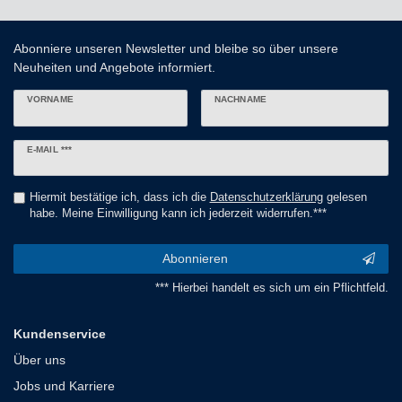
Abonniere unseren Newsletter und bleibe so über unsere
Neuheiten und Angebote informiert.
VORNAME
NACHNAME
Newsletter
E-MAIL ***
Honig
Hiermit bestätige ich, dass ich die
Daten­schutz­erklärung
gelesen
habe. Meine Einwilligung kann ich jederzeit widerrufen.***
Abonnieren
*** Hierbei handelt es sich um ein Pflichtfeld.
Kundenservice
Über uns
Jobs und Karriere