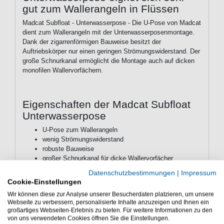
gut zum Wallerangeln in Flüssen
Madcat Subfloat - Unterwasserpose - Die U-Pose von Madcat
dient zum Wallerangeln mit der Unterwasserposenmontage.
Dank der zigarrenförmigen Bauweise besitzt der
Auftriebskörper nur einen geringen Strömungswiderstand. Der
große Schnurkanal ermöglicht die Montage auch auf dicken
monofilen Wallervorfächern.
Eigenschaften der Madcat Subfloat
Unterwasserpose
U-Pose zum Wallerangeln
wenig Strömungswiderstand
robuste Bauweise
großer Schnurkanal für dicke Wallervorfächer
Lieferumfang: 1 U-Pose mit gewählter Tragkraft
Datenschutzbestimmungen
|
Impressum
Cookie-Einstellungen
Die Madcat Subfloat Unterwasserpose ist gut zum
Wir können diese zur Analyse unserer Besucherdaten platzieren, um unsere
Wallerfischen mit Köderfisch. Die Waller Pose ist sehr
Webseite zu verbessern, personalisierte Inhalte anzuzeigen und Ihnen ein
gut für monofile & geflochtene Wallervorfächer.
großartiges Webseiten-Erlebnis zu bieten. Für weitere Informationen zu den
von uns verwendeten Cookies öffnen Sie die Einstellungen.