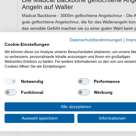
Angeln auf Waller
Madcat Backbone - 3000m geflochtene Angelschnur - Die 
gute geflochtene Angelschnur, die für das Wallerangeln konz
das sensible Gefühl machen sie zu einer guten Wahl beim 
Angeln. Die hohe Stärke ermöglicht es Ihnen, während des Dr
Datenschutzbestimmungen
|
Impr
einen Biss bekommen.
Cookie-Einstellungen
Wir können diese zur Analyse unserer Besucherdaten platzieren, um unsere We
zu verbessern, personalisierte Inhalte anzuzeigen und Ihnen ein großartiges
Eigenschaften der Madcat Backbone 3
Webseiten-Erlebnis zu bieten. Für weitere Informationen zu den von uns verwe
Cookies öffnen Sie die Einstellungen.
geflochtene Angelschnur zum Wallerangeln
Farbe: Chartreuse
Notwendig
Performance
starkes Geflecht
hohe Abriebfestigkeit
Funktional
Werbung
hohe Knotenfestigkeit
gute Übertragung
Alle akzeptieren
Lieferumfang: 300m Schnur ein einer gewählten Stä
Auswahl speichern
Informationen
Die Madcat Backbone 3000m geflochtene Angelschnur ist e
Angelzubehör für das aktive & passive Fischen.