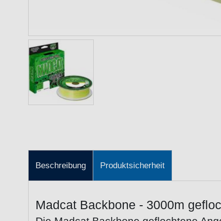
Beschreibung
Produktsicherheit
Madcat Backbone - 3000m gefloc
Die Madcat Backbone geflochtene Ange