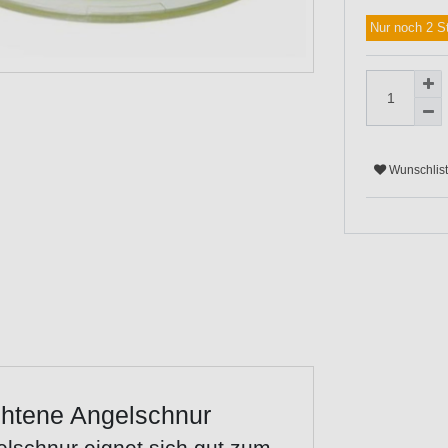
Nur noch 2 S
Wunschlis
htene Angelschnur
lschnur eignet sich gut zum