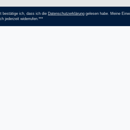
t bestätige ich, dass ich die
Daten­schutz­erklärung
gelesen habe. Meine Einwi
ch jederzeit widerrufen.***
Abonnieren
*** Hierbei handelt es sich um ein Pf
Socials
Zahlungsmethoden
V
Facebook
Instagram
YouTube