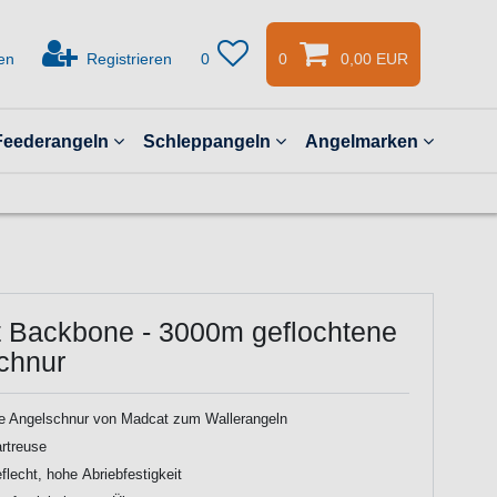
en
Registrieren
0
0
0,00 EUR
Feederangeln
Schleppangeln
Angelmarken
 Backbone - 3000m geflochtene
chnur
ne Angelschnur von Madcat zum Wallerangeln
rtreuse
flecht, hohe Abriebfestigkeit