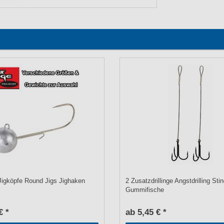
igköpfe Round Jigs Jighaken
2 Zusatzdrillinge Angstdrilling Sti
Gummifische
€ *
ab 5,45 € *