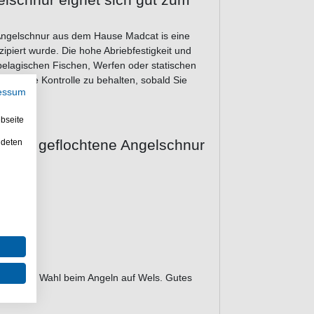
Angelschnur aus dem Hause Madcat is eine
ipiert wurde. Die hohe Abriebfestigkeit und
pelagischen Fischen, Werfen oder statischen
ills die Kontrolle zu behalten, sobald Sie
essum
bseite
000m geflochtene Angelschnur
ndeten
rke
ine gute Wahl beim Angeln auf Wels. Gutes