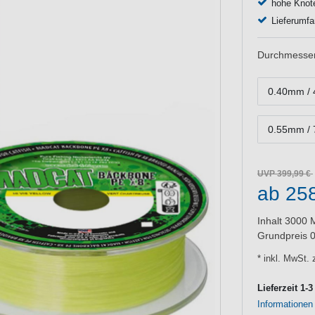
hohe Knote
Lieferumfa
Durchmesser/
0.40mm / 
0.55mm / 
UVP 399,99 €
ab 25
Inhalt
3000
Grundpreis
0
* inkl. MwSt. 
Lieferzeit 1-
Informationen