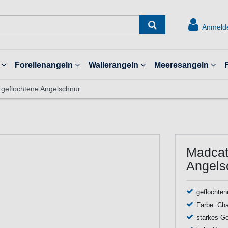
Anmeld
Forellenangeln
Wallerangeln
Meeresangeln
geflochtene Angelschnur
Madcat
Angels
geflochte
Farbe: Cha
starkes Ge