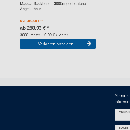
Madcat Backbone - 3000m geflochtene
Angelschnur
UVP 399,99 €
ab 258,93 € *
3000
Meter
| 0,09 € / Meter
Varianten anzeigen
Abonnie
informier
VORNA
Newslett
E-MAIL 