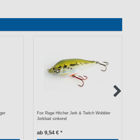
nger
Fox Rage Hitcher Jerk & Twitch Wobbler
Fo
Jerkbait sinkend
ab 9,54 € *
1