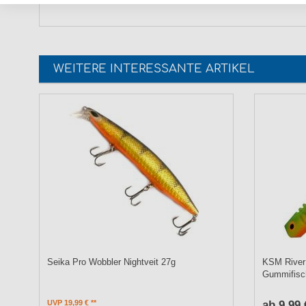
WEITERE INTERESSANTE ARTIKEL
Seika Pro Wobbler Nightveit 27g
KSM River 
Gummifisc
UVP 19,99 €
ab 9,99 