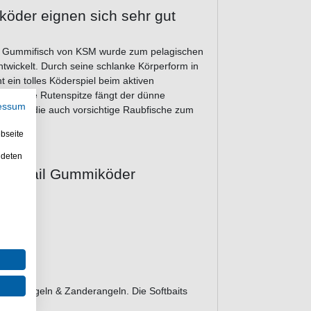
köder eignen sich sehr gut
ail Gummifisch von KSM wurde zum pelagischen
twickelt. Durch seine schlanke Körperform in
 ein tolles Köderspiel beim aktiven
über die Rutenspitze fängt der dünne
essum
ze ab, die auch vorsichtige Raubfische zum
bseite
ndeten
 Pin Tail Gummiköder
echt
Hechtangeln & Zanderangeln. Die Softbaits