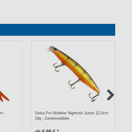
m -
Seika Pro Wobbler Nightveit Junior 12,5cm
Lu
19g - Zanderwobbler
ab 8,88 € *
a