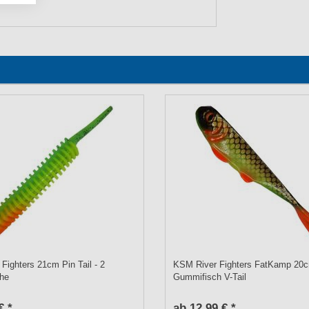
Fighters 21cm Pin Tail - 2
KSM River Fighters FatKamp 20c
he
Gummifisch V-Tail
€ *
ab 12,99 € *