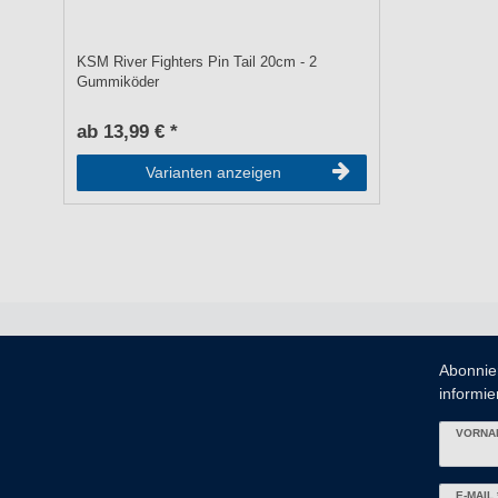
KSM River Fighters Pin Tail 20cm - 2
Gummiköder
ab 13,99 € *
Varianten anzeigen
Abonnie
informier
VORNA
Newslett
E-MAIL 