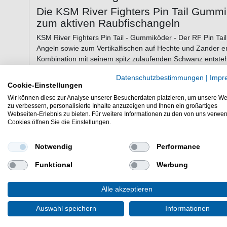
Die KSM River Fighters Pin Tail Gummi
zum aktiven Raubfischangeln
KSM River Fighters Pin Tail - Gummiköder - Der RF Pin T
Angeln sowie zum Vertikalfischen auf Hechte und Zander en
Kombination mit seinem spitz zulaufenden Schwanz entsteht
Raubfischangeln. Bereits bei sehr langsamen Bewegungen 
Datenschutzbestimmungen
|
Impr
Gummischwanz an zu vibrieren und sendet dadurch Lockrei
Cookie-Einstellungen
Biss verleiten können.
Wir können diese zur Analyse unserer Besucherdaten platzieren, um unsere We
zu verbessern, personalisierte Inhalte anzuzeigen und Ihnen ein großartiges
Webseiten-Erlebnis zu bieten. Für weitere Informationen zu den von uns verwe
Cookies öffnen Sie die Einstellungen.
Eigenschaften der KSM River Fighters
Gummifische zum Kunstköderangeln auf Zander & H
Notwendig
Performance
Länge: 20cm
schlanke Körperform
Funktional
Werbung
spitz zulaufender Schwanz
sehr gut zum pelagischen Angeln & Vertikalangeln
Alle akzeptieren
Lieferumfang: 2 Gummifische in gewählter Farbe
Auswahl speichern
Informationen
Die KSM River Fighters Pin Tail Gummiköder sind gut zum 
sind sehr gut zum Vertikalangeln & pelagischen Angeln.