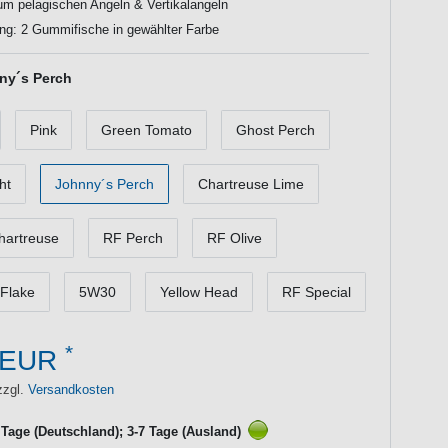
um pelagischen Angeln & Vertikalangeln
ng: 2 Gummifische in gewählter Farbe
ny´s Perch
Pink
Green Tomato
Ghost Perch
ht
Johnny´s Perch
Chartreuse Lime
hartreuse
RF Perch
RF Olive
Flake
5W30
Yellow Head
RF Special
*
 EUR
zzgl.
Versandkosten
3 Tage (Deutschland); 3-7 Tage (Ausland)