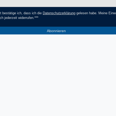
t bestätige ich, dass ich die
Daten­schutz­erklärung
gelesen habe. Meine Einwi
ch jederzeit widerrufen.***
Abonnieren
*** Hierbei handelt es sich um ein Pf
Socials
Zahlungsmethoden
V
Facebook
Instagram
YouTube