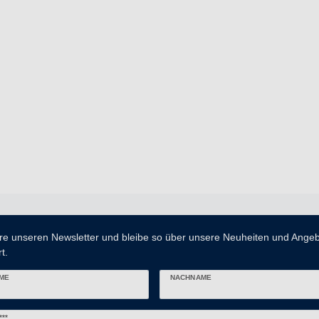
re unseren Newsletter und bleibe so über unsere Neuheiten und Ange
t.
ME
NACHNAME
er
***