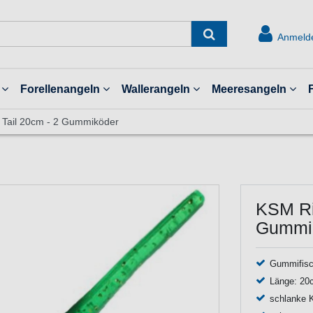
Anmeld
Forellenangeln
Wallerangeln
Meeresangeln
n Tail 20cm - 2 Gummiköder
KSM Riv
Gummi
Gummifisc
Länge: 20
schlanke K