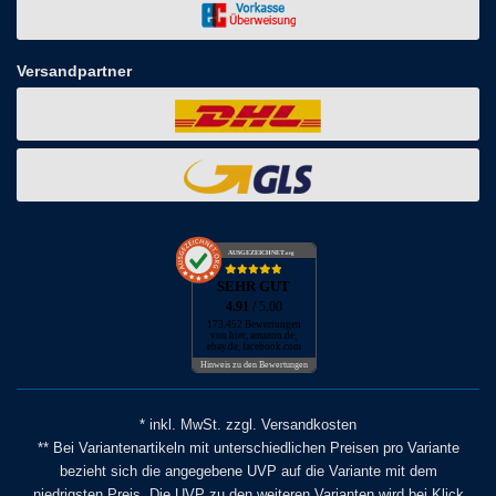
Versandpartner
AUSGEZEICHNET
.org
SEHR GUT
4.91
/ 5.00
173.452 Bewertungen
von hier, amazon.de,
ebay.de, facebook.com
Hinweis zu den Bewertungen
* inkl. MwSt. zzgl. Versandkosten
** Bei Variantenartikeln mit unterschiedlichen Preisen pro Variante
bezieht sich die angegebene UVP auf die Variante mit dem
niedrigsten Preis. Die UVP zu den weiteren Varianten wird bei Klick