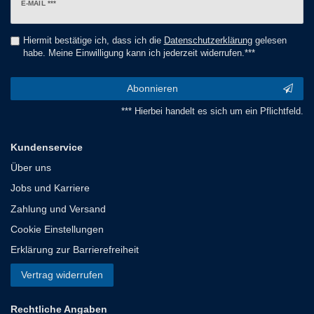
Newsletter
E-MAIL ***
Honig
Hiermit bestätige ich, dass ich die
Daten­schutz­erklärung
gelesen
habe. Meine Einwilligung kann ich jederzeit widerrufen.***
Abonnieren
*** Hierbei handelt es sich um ein Pflichtfeld.
Kundenservice
Über uns
Jobs und Karriere
Zahlung und Versand
Cookie Einstellungen
Erklärung zur Barrierefreiheit
Vertrag widerrufen
Rechtliche Angaben