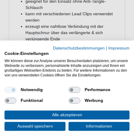
geeignet für den Einsatz ohne Anti-Tangle-
Schlauch
kann mit verschiedenen Lead Clips verwendet
werden
erzeugt eine nahtlose Verbindung mit der
Hauptschnur über das verlängerte & sich
verjüngende Ende
ermöglicht das Auswerfen der Bleies bei einem
Datenschutzbestimmungen
|
Impressum
Hänger
Cookie-Einstellungen
reduziert die Gefahr von Verwicklungen
Wir können diese zur Analyse unserer Besucherdaten platzieren, um unsere
Lieferumfang: 10 Tail Rubber in gewählter Farbe
Webseite zu verbessern, personalisierte Inhalte anzuzeigen und Ihnen ein
großartiges Webseiten-Erlebnis zu bieten. Für weitere Informationen zu den
Die Korda Naked Tail Rubber Gummitubes sind gut für
von uns verwendeten Cookies öffnen Sie die Einstellungen.
Karpfenvorfächer ohne Leadcore. Die Tubes sind sehr
gut für Lead Clip Montagen zum Karpfenangeln.
Notwendig
Performance
Funktional
Werbung
Alle akzeptieren
WEITERE INTERESSANTE ARTIKEL
Auswahl speichern
Informationen