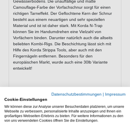
Gewässerbodens. Die unauffällige und matte
Camouflage-Farbe der Vorfachschnur sorgt für einen
richtigen Tarneffekt. Der Geflochtene Kern der Schnur
besteht aus einem neuartigen und sehr speziellen
Material und ist ist daher stark. Mit Korda N-Trap
können Sie im Handumdrehen eine Vielzahl von
Vorfächern binden. Darunter natürlich auch die allseits
beliebten Kombi-Rigs. Die Beschichtung lässt sich mit
Hilfe des Korda Strippa Tools, aber auch mit den
Fingernägeln entfernen. Besonders für den
europäischen Markt, wurde auch eine 30lb Variante
entwickelt!
Weitere Eigenschaften und Spezifikationen:
Datenschutzbestimmungen
|
Impressum
- Geeignet für eine Vielzahl verschiedener
Cookie-Einstellungen
Vorfachvarianten
Wir können diese zur Analyse unserer Besucherdaten platzieren, um unsere
Webseite zu verbessern, personalisierte Inhalte anzuzeigen und Ihnen ein
- Hohe Abriebfestigkeit
großartiges Webseiten-Erlebnis zu bieten. Für weitere Informationen zu den
von uns verwendeten Cookies öffnen Sie die Einstellungen.
- Schnell sinkend