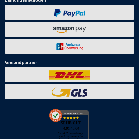
Zahlungsmethoden
Versandpartner
AUSGEZEICHNET
.org
SEHR GUT
4.91
/ 5.00
173.452 Bewertungen
von hier, amazon.de,