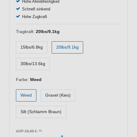
Hohe Abriebfestigkeit
Schnell sinkend
Hohe Zugkraft
Tragkraft:
20lbs/9.1kg
15lbs/6.8kg
20lbs/9.1kg
30lbs/13.6kg
Farbe:
Weed
Weed
Gravel (Kies)
Silt (Schlamm Braun)
UVP 19,49 €