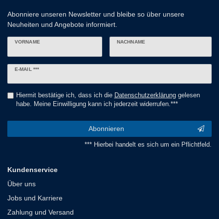
Abonniere unseren Newsletter und bleibe so über unsere
Neuheiten und Angebote informiert.
VORNAME
NACHNAME
Newsletter
E-MAIL ***
Honig
Hiermit bestätige ich, dass ich die
Daten­schutz­erklärung
gelesen
habe. Meine Einwilligung kann ich jederzeit widerrufen.***
Abonnieren
*** Hierbei handelt es sich um ein Pflichtfeld.
Kundenservice
Über uns
Jobs und Karriere
Zahlung und Versand