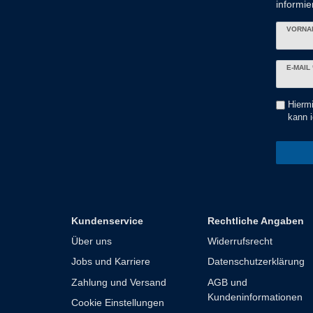
informier
VORNA
Newslett
E-MAIL 
Honig
Hiermi
kann i
Kundenservice
Rechtliche Angaben
Über uns
Widerrufsrecht
Jobs und Karriere
Datenschutzerklärung
Zahlung und Versand
AGB und
Kundeninformationen
Cookie Einstellungen