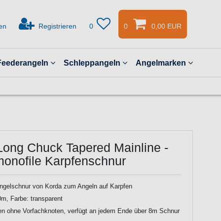
en
Registrieren
0
0
0,00 EUR
Feederangeln
Schleppangeln
Angelmarken
Long Chuck Tapered Mainline -
onofile Karpfenschnur
ngelschnur von Korda zum Angeln auf Karpfen
m, Farbe: transparent
en ohne Vorfachknoten, verfügt an jedem Ende über 8m Schnur