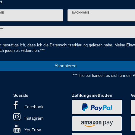
t.
ME
NACHNAME
er
***
t bestätige ich, dass ich die
Daten­schutz­erklärung
gelesen habe. Meine Einwi
ch jederzeit widerrufen.***
Abonnieren
*** Hierbei handelt es sich um ein Pf
Socials
Zahlungsmethoden
V
Facebook
Instagram
YouTube