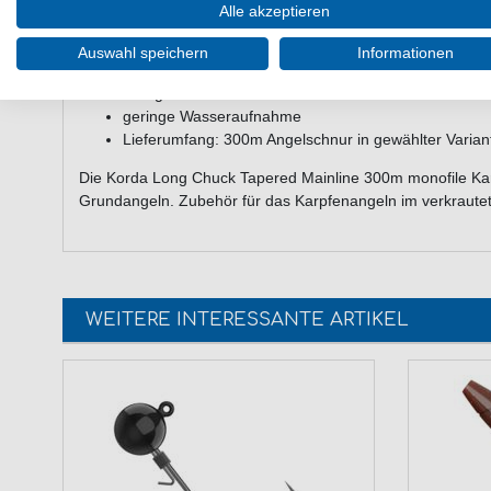
Farbe: transparent
Alle akzeptieren
fürs Fischen ohne Vorfachknoten
verfügt an jedem Ende über 8m Schnur in 0,47mm
Auswahl speichern
Informationen
bietet hohe Abriebfestigkeit
wenig dehnbar
geringe Wasseraufnahme
Lieferumfang: 300m Angelschnur in gewählter Varian
Die Korda Long Chuck Tapered Mainline 300m monofile Kar
Grundangeln. Zubehör für das Karpfenangeln im verkraute
WEITERE INTERESSANTE ARTIKEL