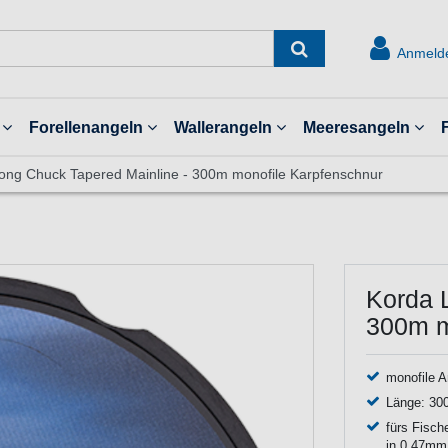
Anmeld
Forellenangeln
Wallerangeln
Meeresangeln
ong Chuck Tapered Mainline - 300m monofile Karpfenschnur
Korda 
300m m
monofile A
Länge: 300
fürs Fisch
in 0,47mm