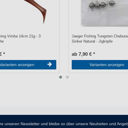
hing Vimba 14cm 21g - 3
Jaeger Fishing Tungsten Chebur
he
Sinker Natural - Jigköpfe
€ *
ab 7,90 € *
Varianten anzeigen
Varianten anzeigen
re unseren Newsletter und bleibe so über unsere Neuheiten und Ange