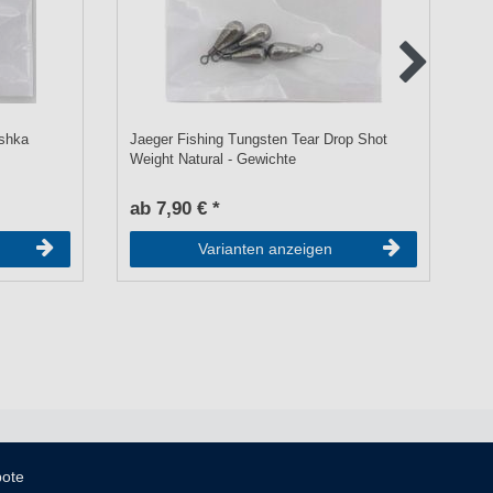
ashka
Jaeger Fishing Tungsten Tear Drop Shot
Ja
Weight Natural - Gewichte
Bu
ab 7,90 € *
a
Varianten anzeigen
bote