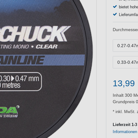
bietet hoh
Lieferumfa
Durchmesser/
0.27-0.47
0.33-0.47
13,99
Inhalt
300
Me
Grundpreis
0
* inkl. MwSt. 
Lieferzeit 1-
Informationen