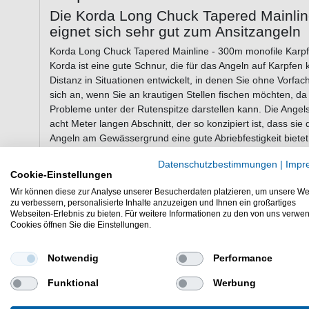
Die Korda Long Chuck Tapered Mainlin
eignet sich sehr gut zum Ansitzangeln
Korda Long Chuck Tapered Mainline - 300m monofile Karp
Korda ist eine gute Schnur, die für das Angeln auf Karpfen 
Distanz in Situationen entwickelt, in denen Sie ohne Vorfac
sich an, wenn Sie an krautigen Stellen fischen möchten, 
Probleme unter der Rutenspitze darstellen kann. Die Angel
acht Meter langen Abschnitt, der so konzipiert ist, dass s
Angeln am Gewässergrund eine gute Abriebfestigkeit bietet
2 Metern bis zu dem von Ihnen gewählten Durchmesser der 
Datenschutzbestimmungen
|
Impr
aufgebaut, sodass Sie bei einem Abriss einfach die Schnur
Cookie-Einstellungen
verwendet können. Die sich verjüngende Hauptschnur verf
Wir können diese zur Analyse unserer Besucherdaten platzieren, um unsere We
transparente Farbe.
zu verbessern, personalisierte Inhalte anzuzeigen und Ihnen ein großartiges
Webseiten-Erlebnis zu bieten. Für weitere Informationen zu den von uns verwe
Cookies öffnen Sie die Einstellungen.
Eigenschaften der Korda Long Chuck T
Karpfenschnur
Notwendig
Performance
monofile Angelschnur zum Angeln auf Karpfen
Funktional
Werbung
Länge: 300m