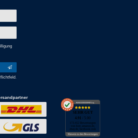
lligung
lichtfeld.
ersandpartner
AUSGEZEICHNET
.org
SEHR GUT
4.91
/ 5.00
173.452 Bewertungen
von hier, amazon.de,
ebay.de, facebook.com
Hinweis zu den Bewertungen