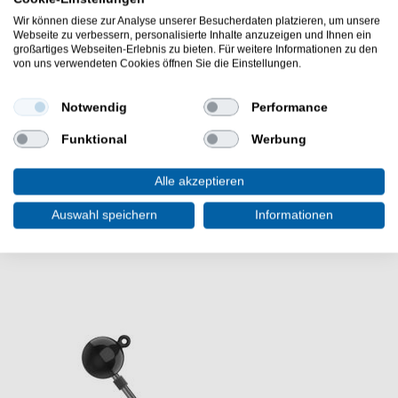
Großen.
Wir können diese zur Analyse unserer Besucherdaten platzieren, um unsere
Webseite zu verbessern, personalisierte Inhalte anzuzeigen und Ihnen ein
großartiges Webseiten-Erlebnis zu bieten. Für weitere Informationen zu den
von uns verwendeten Cookies öffnen Sie die Einstellungen.
Packungsinhalt: 10 Korda Kurv Shank Haken
Ein sehr guter Karpfenhaken ist der Korda Kurv Shank
Notwendig
Performance
Haken für verschiedene Karpfenrigs. Gebogender
Karpfenhaken für verschiedene Karpfenmontagen.
Funktional
Werbung
Alle akzeptieren
Auswahl speichern
Informationen
WEITERE INTERESSANTE ARTIKEL