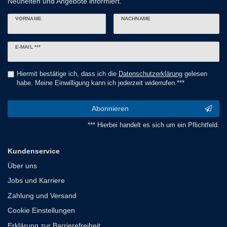
Neuheiten und Angebote informiert.
VORNAME
NACHNAME
Newsletter
E-MAIL ***
Honig
Hiermit bestätige ich, dass ich die
Daten­schutz­erklärung
gelesen
habe. Meine Einwilligung kann ich jederzeit widerrufen.***
Abonnieren
*** Hierbei handelt es sich um ein Pflichtfeld.
Kundenservice
Über uns
Jobs und Karriere
Zahlung und Versand
Cookie Einstellungen
Erklärung zur Barrierefreiheit