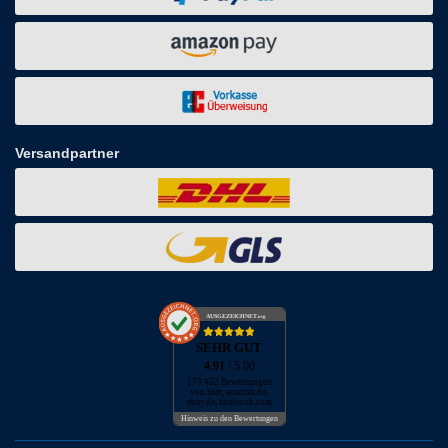
Versandpartner
AUSGEZEICHNET
.org
SEHR GUT
4.91
/ 5.00
173.452 Bewertungen
von hier, amazon.de,
ebay.de, facebook.com
Hinweis zu den Bewertungen