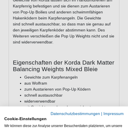
Gewichte von Korda lassen sich im Handumdrehen am
Karpfenrig befestigen und sie dienen zum Austarieren
von Pop-Up Boilies und anderen schwimmfähigen
Hakenködern beim Karpfenangeln. Die Gewichte
sind schnell austauschbar, so dass man sie genau auf
den jeweiligen Karpfenköder abstimmen kann. Des
Weiteren verschleißen die Pop Up Weights nicht und sie
sind widerverwendbar.
Eigenschaften der Korda Dark Matter
Balancing Weights Mixed Bleie
Gewichte zum Karpfenangeln
aus Wolfram
zum Austarieren von Pop-Up Ködern
schnell austauschbar
widerverwendbar
mit Gewichtsangabe gekennzeichnet
für alle Wirbel von Korda in Größe 11
Datenschutzbestimmungen
|
Impressum
Cookie-Einstellungen
Packungsinhalt: 15 Gewichte, je 3 Stück in 0,30g,
0,35g, 0,40g, 0,45g, 0,50g
Wir können diese zur Analyse unserer Besucherdaten platzieren, um unsere