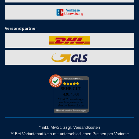
Versandpartner
AUSGEZEICHNET
.org
SEHR GUT
4.91
/ 5.00
173.452 Bewertungen
von hier, amazon.de,
ebay.de, facebook.com
Hinweis zu den Bewertungen
* inkl. MwSt. zzgl. Versandkosten
** Bei Variantenartikeln mit unterschiedlichen Preisen pro Variante