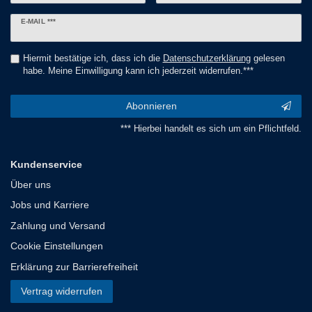
Newsletter
E-MAIL ***
Honig
Hiermit bestätige ich, dass ich die
Daten­schutz­erklärung
gelesen
habe. Meine Einwilligung kann ich jederzeit widerrufen.***
Abonnieren
*** Hierbei handelt es sich um ein Pflichtfeld.
Kundenservice
Über uns
Jobs und Karriere
Zahlung und Versand
Cookie Einstellungen
Erklärung zur Barrierefreiheit
Vertrag widerrufen