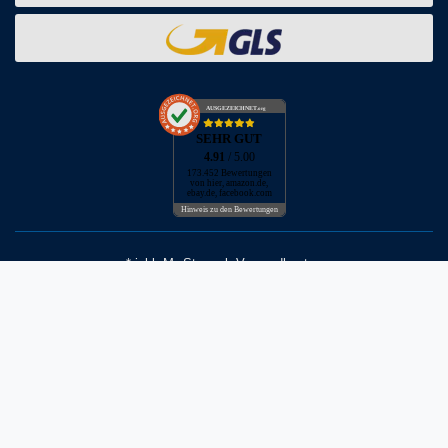
AUSGEZEICHNET
.org
SEHR GUT
4.91
/ 5.00
173.452 Bewertungen
von hier, amazon.de,
ebay.de, facebook.com
Hinweis zu den Bewertungen
* inkl. MwSt. zzgl. Versandkosten
** Bei Variantenartikeln mit unterschiedlichen Preisen pro Variante
bezieht sich die angegebene UVP auf die Variante mit dem
niedrigsten Preis. Die UVP zu den weiteren Varianten wird bei Klick
auf die jeweilige Variante angezeigt.
© Copyright 2026 | Alle Rechte vorbehalten - Neptunmaster GmbH