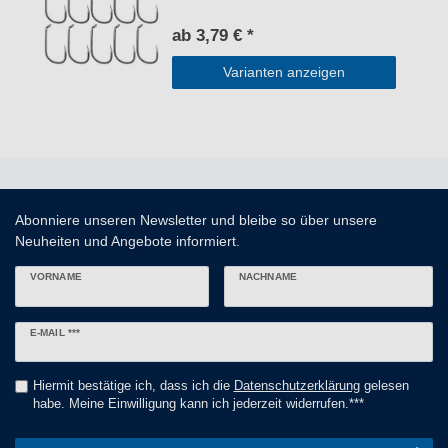
ab 3,79 € *
Varianten anzeigen
Abonniere unseren Newsletter und bleibe so über unsere
Neuheiten und Angebote informiert.
VORNAME
NACHNAME
Newsletter
E-MAIL ***
Honig
Hiermit bestätige ich, dass ich die
Daten­schutz­erklärung
gelesen
habe. Meine Einwilligung kann ich jederzeit widerrufen.***