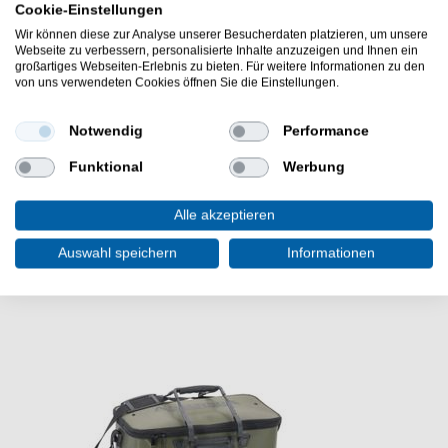
Cookie-Einstellungen
scharfe Hakenspitze
mit Widerhaken
Wir können diese zur Analyse unserer Besucherdaten platzieren, um unsere
Webseite zu verbessern, personalisierte Inhalte anzuzeigen und Ihnen ein
Lieferumfang: 10 Haken in gewählter Größe
großartiges Webseiten-Erlebnis zu bieten. Für weitere Informationen zu den
von uns verwendeten Cookies öffnen Sie die Einstellungen.
Die Korda Basix Wide Gape Hook 10 Karpfenhaken
eignen sich sehr gut für das Grundangeln in Seen.
Angelzubehör für das Ansitzangeln mit verschiedenen
Notwendig
Performance
Rigs.
Funktional
Werbung
Alle akzeptieren
Auswahl speichern
Informationen
WEITERE INTERESSANTE ARTIKEL