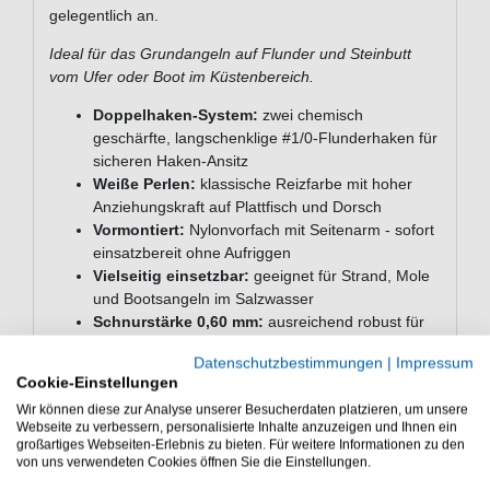
gelegentlich an.
Ideal für das Grundangeln auf Flunder und Steinbutt
vom Ufer oder Boot im Küstenbereich.
Doppelhaken-System:
zwei chemisch
geschärfte, langschenklige #1/0-Flunderhaken für
sicheren Haken-Ansitz
Weiße Perlen:
klassische Reizfarbe mit hoher
Anziehungskraft auf Plattfisch und Dorsch
Vormontiert:
Nylonvorfach mit Seitenarm - sofort
einsatzbereit ohne Aufriggen
Vielseitig einsetzbar:
geeignet für Strand, Mole
und Bootsangeln im Salzwasser
Schnurstärke 0,60 mm:
ausreichend robust für
Dorsch, Plattfisch und Wolfsbarsch
Datenschutzbestimmungen
|
Impressum
Technische Daten
Cookie-Einstellungen
Wir können diese zur Analyse unserer Besucherdaten platzieren, um unsere
Hakengröße: #1/0
Webseite zu verbessern, personalisierte Inhalte anzuzeigen und Ihnen ein
Vorfachlänge: 90 cm
großartiges Webseiten-Erlebnis zu bieten. Für weitere Informationen zu den
Schnurstärke: 0,60 mm
von uns verwendeten Cookies öffnen Sie die Einstellungen.
Farbe: White Pearl