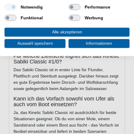
Menge: 1 Stück
Notwendig
Performance
Einsatzgebiet: Salzwasser
Angelart: Meeresangeln
Funktional
Werbung
Lieferumfang: 1 Vorfach in einer gewählten
Variante
Alle akzeptieren
Häufige Fragen zum Kinetic Sabiki
Auswahl speichern
Informationen
Classic #1/0
Für welche Zielfische eignet sich das Kinetic
Sabiki Classic #1/0?
Das Sabiki Classic ist in erster Linie für Flunder,
Plattfisch und Steinbutt ausgelegt. Darüber hinaus zeigt
es gute Ergebnisse beim Dorsch- und Wolfsbarschfang
sowie gelegentlich beim Aalangeln im Salzwasser.
Kann ich das Vorfach sowohl vom Ufer als
auch vom Boot einsetzen?
Ja, das Kinetic Sabiki Classic ist ausdrücklich für beide
Situationen geeignet. Ob du von einer Mole, einem
Sandstrand oder einem Boot aus fischt - das Vorfach ist
flexibel einsetzbar und liefert in beiden Szenarien