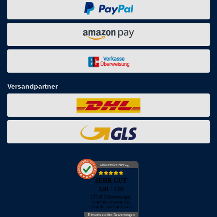
Versandpartner
AUSGEZEICHNET
.org
SEHR GUT
4.91
/ 5.00
173.452 Bewertungen
von hier, amazon.de,
ebay.de, facebook.com
Hinweis zu den Bewertungen