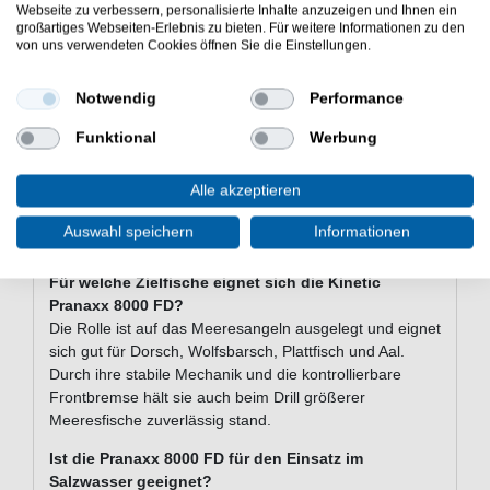
Bremskraft: 16kg
Webseite zu verbessern, personalisierte Inhalte anzuzeigen und Ihnen ein
Gehäuse: Graphit
großartiges Webseiten-Erlebnis zu bieten. Für weitere Informationen zu den
von uns verwendeten Cookies öffnen Sie die Einstellungen.
Rotor: Graphit
Ritzel: Messing
Oszillationszahnrad: Messing
Notwendig
Performance
Hauptzahnrad: Zink
Funktional
Werbung
Griff: Aluminium-Druckguss
Bremssystem: Frontbremse (FD)
Einsatzbereich: Salzwasser / Meeresangeln
Alle akzeptieren
Häufig gestellte Fragen zur Kinetic
Auswahl speichern
Informationen
Pranaxx 8000 FD
Für welche Zielfische eignet sich die Kinetic
Pranaxx 8000 FD?
Die Rolle ist auf das Meeresangeln ausgelegt und eignet
sich gut für Dorsch, Wolfsbarsch, Plattfisch und Aal.
Durch ihre stabile Mechanik und die kontrollierbare
Frontbremse hält sie auch beim Drill größerer
Meeresfische zuverlässig stand.
Ist die Pranaxx 8000 FD für den Einsatz im
Salzwasser geeignet?