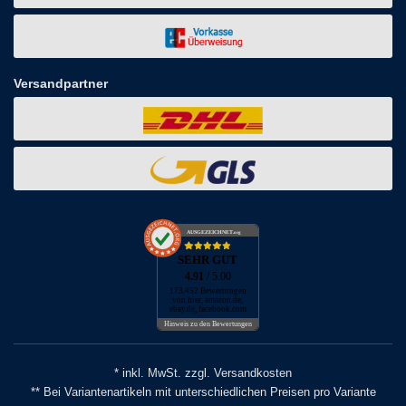
Versandpartner
AUSGEZEICHNET
.org
SEHR GUT
4.91
/ 5.00
173.452 Bewertungen
von hier, amazon.de,
ebay.de, facebook.com
Hinweis zu den Bewertungen
* inkl. MwSt. zzgl. Versandkosten
** Bei Variantenartikeln mit unterschiedlichen Preisen pro Variante