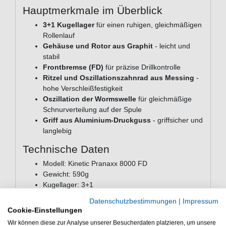
Hauptmerkmale im Überblick
3+1 Kugellager
für einen ruhigen, gleichmäßigen
Rollenlauf
Gehäuse und Rotor aus Graphit
- leicht und
stabil
Frontbremse (FD)
für präzise Drillkontrolle
Ritzel und Oszillationszahnrad aus Messing
-
hohe Verschleißfestigkeit
Oszillation der Wormswelle
für gleichmäßige
Schnurverteilung auf der Spule
Griff aus Aluminium-Druckguss
- griffsicher und
langlebig
Technische Daten
Modell: Kinetic Pranaxx 8000 FD
Gewicht: 590g
Kugellager: 3+1
Übersetzung: 4,1:1
Datenschutzbestimmungen
|
Impressum
Schnurfassung: 0,33mm/615m
Cookie-Einstellungen
Schnureinzug: 94cm
Wir können diese zur Analyse unserer Besucherdaten platzieren, um unsere