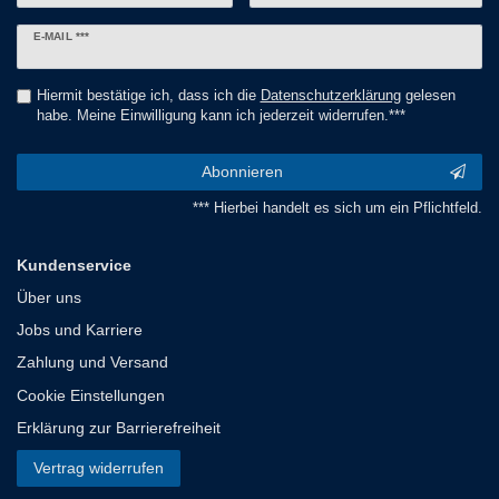
Newsletter
E-MAIL ***
Honig
Hiermit bestätige ich, dass ich die
Daten­schutz­erklärung
gelesen
habe. Meine Einwilligung kann ich jederzeit widerrufen.***
Abonnieren
*** Hierbei handelt es sich um ein Pflichtfeld.
Kundenservice
Über uns
Jobs und Karriere
Zahlung und Versand
Cookie Einstellungen
Erklärung zur Barrierefreiheit
Vertrag widerrufen