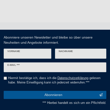
Abonniere unseren Newsletter und bleibe so über unsere
Neuheiten und Angebote informiert.
VORNAME
NACHNAME
Newsletter
E-MAIL ***
Honig
Hiermit bestätige ich, dass ich die
Daten­schutz­erklärung
gelesen
habe. Meine Einwilligung kann ich jederzeit widerrufen.***
Abonnieren
*** Hierbei handelt es sich um ein Pflichtfeld.