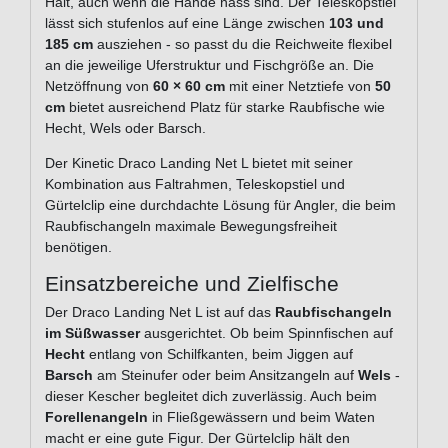
Halt, auch wenn die Hände nass sind. Der Teleskopstiel
lässt sich stufenlos auf eine Länge zwischen
103 und
185 cm
ausziehen - so passt du die Reichweite flexibel
an die jeweilige Uferstruktur und Fischgröße an. Die
Netzöffnung von
60 × 60 cm
mit einer Netztiefe von
50
cm
bietet ausreichend Platz für starke Raubfische wie
Hecht, Wels oder Barsch.
Der Kinetic Draco Landing Net L bietet mit seiner
Kombination aus Faltrahmen, Teleskopstiel und
Gürtelclip eine durchdachte Lösung für Angler, die beim
Raubfischangeln maximale Bewegungsfreiheit
benötigen.
Einsatzbereiche und Zielfische
Der Draco Landing Net L ist auf das
Raubfischangeln
im Süßwasser
ausgerichtet. Ob beim Spinnfischen auf
Hecht
entlang von Schilfkanten, beim Jiggen auf
Barsch
am Steinufer oder beim Ansitzangeln auf
Wels
-
dieser Kescher begleitet dich zuverlässig. Auch beim
Forellenangeln
in Fließgewässern und beim Waten
macht er eine gute Figur. Der Gürtelclip hält den