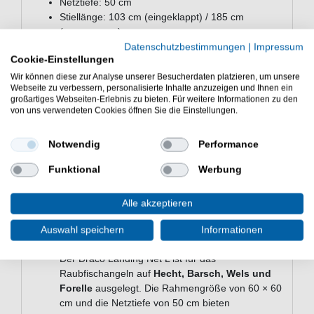
Netztiefe: 50 cm
Stiellänge: 103 cm (eingeklappt) / 185 cm
(ausgezogen)
Segmente: 2
Datenschutzbestimmungen
|
Impressum
Cookie-Einstellungen
Rahmensystem: Klappbar
Stiel: Teleskop, Aluminium
Wir können diese zur Analyse unserer Besucherdaten platzieren, um unsere
Webseite zu verbessern, personalisierte Inhalte anzuzeigen und Ihnen ein
Netz: beschichtet
großartiges Webseiten-Erlebnis zu bieten. Für weitere Informationen zu den
Zubehör: Gürtelclip
von uns verwendeten Cookies öffnen Sie die Einstellungen.
Lieferumfang
Notwendig
Performance
Netzmaterial: 100% Polyester mit Beschichtung
aus 100% Polychlorid
Funktional
Werbung
Häufige Fragen zum Kinetic Draco
Alle akzeptieren
Landing Net L
Für welche Zielfische eignet sich der
Auswahl speichern
Informationen
Kinetic Draco Landing Net L?
Der Draco Landing Net L ist für das
Raubfischangeln auf
Hecht, Barsch, Wels und
Forelle
ausgelegt. Die Rahmengröße von 60 × 60
cm und die Netztiefe von 50 cm bieten