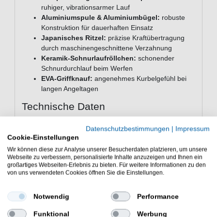
ruhiger, vibrationsarmer Lauf
Aluminiumspule & Aluminiumbügel:
robuste
Konstruktion für dauerhaften Einsatz
Japanisches Ritzel:
präzise Kraftübertragung
durch maschinengeschnittene Verzahnung
Keramik-Schnurlaufröllchen:
schonender
Schnurdurchlauf beim Werfen
EVA-Griffknauf:
angenehmes Kurbelgefühl bei
langen Angeltagen
Technische Daten
Modell: Kinetic Abaris 4000 FD
Datenschutzbestimmungen
|
Impressum
Gewicht: 349g
Cookie-Einstellungen
Übersetzung: 5,2:1
Wir können diese zur Analyse unserer Besucherdaten platzieren, um unsere
Schnurfassung: 0,30mm/230m
Webseite zu verbessern, personalisierte Inhalte anzuzeigen und Ihnen ein
Schnureinzug: 78cm
großartiges Webseiten-Erlebnis zu bieten. Für weitere Informationen zu den
Bremskraft: 12kg
von uns verwendeten Cookies öffnen Sie die Einstellungen.
Lagerung: 4+1 Kugellager
Rahmen: verstärktes Graphitgehäuse
Notwendig
Performance
Rotor: computerausgewuchteter Graphitrotor
Spule: hochwertige Aluminiumspule
Funktional
Werbung