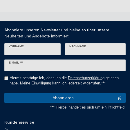
Abonniere unseren Newsletter und bleibe so über unsere
Neuheiten und Angebote informiert.
VORNAME
NACHNAME
Newsletter
E-MAIL ***
Honig
Hiermit bestätige ich, dass ich die
Daten­schutz­erklärung
gelesen
habe. Meine Einwilligung kann ich jederzeit widerrufen.***
Abonnieren
*** Hierbei handelt es sich um ein Pflichtfeld.
Kundenservice