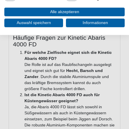
Bügel: extra starker Aluminiumbügel
Griff: Aluminium mit weichem EVA-Knauf
Alle akzeptieren
Bremssystem: Mehrscheiben-Filzbremssystem
Ritzel: japanisches maschinengeschnittenes Ritzel
Auswahl speichern
Informationen
Schnurlaufröllchen: Keramik
Häufige Fragen zur Kinetic Abaris
4000 FD
Für welche Zielfische eignet sich die Kinetic
Abaris 4000 FD?
Die Rolle ist auf das Raubfischangeln ausgelegt
und eignet sich gut für
Hecht, Barsch und
Zander
. Durch die stabile Aluminiumspule und
das kräftige Bremssystem kannst du auch
größere Fische kontrolliert drillen.
Ist die Kinetic Abaris 4000 FD auch für
Küstengewässer geeignet?
Ja, die Abaris 4000 FD lässt sich sowohl in
Süßgewässern als auch in Küstengewässern
einsetzen, zum Beispiel beim Jiggen auf Dorsch.
Die robuste Aluminium-Komponenten machen sie