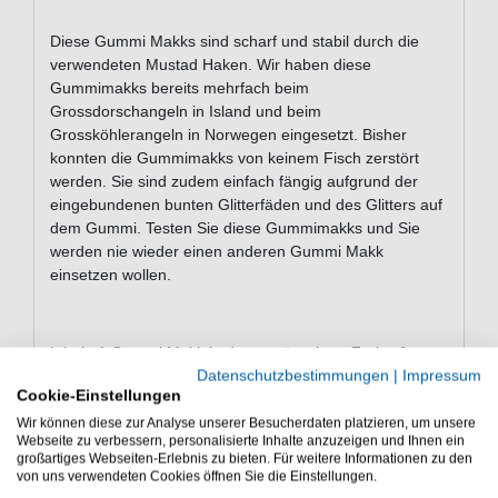
Diese Gummi Makks sind scharf und stabil durch die
verwendeten Mustad Haken. Wir haben diese
Gummimakks bereits mehrfach beim
Grossdorschangeln in Island und beim
Grossköhlerangeln in Norwegen eingesetzt. Bisher
konnten die Gummimakks von keinem Fisch zerstört
werden. Sie sind zudem einfach fängig aufgrund der
eingebundenen bunten Glitterfäden und des Glitters auf
dem Gummi. Testen Sie diese Gummimakks und Sie
werden nie wieder einen anderen Gummi Makk
einsetzen wollen.
Inhalt: 1 Gummi Makk in der gewünschten Farbe &
Datenschutzbestimmungen
|
Impressum
Größe
Cookie-Einstellungen
Gummimakks zum Meeresangeln in Norwegen und
Wir können diese zur Analyse unserer Besucherdaten platzieren, um unsere
Island die Kinetic Gummi Makk Deluxe mit Mustad
Webseite zu verbessern, personalisierte Inhalte anzuzeigen und Ihnen ein
großartiges Webseiten-Erlebnis zu bieten. Für weitere Informationen zu den
Haken (4/0 -12/0) für Dorsch & Köhler.
von uns verwendeten Cookies öffnen Sie die Einstellungen.