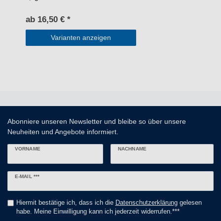
ab 16,50 € *
Varianten anzeigen
Abonniere unseren Newsletter und bleibe so über unsere
Neuheiten und Angebote informiert.
VORNAME
NACHNAME
Newsletter
E-MAIL ***
Honig
Hiermit bestätige ich, dass ich die
Daten­schutz­erklärung
gelesen
habe. Meine Einwilligung kann ich jederzeit widerrufen.***