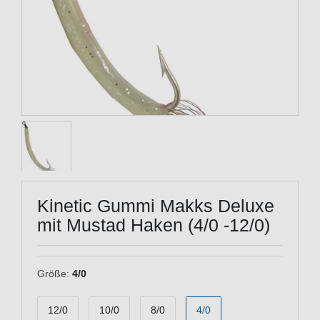
Kinetic Gummi Makks Deluxe
mit Mustad Haken (4/0 -12/0)
Größe:
4/0
12/0
10/0
8/0
4/0