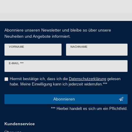
Abonniere unseren Newsletter und bleibe so über unsere
Neuheiten und Angebote informiert.
VORNAME
NACHNAME
Newsletter
E-MAIL ***
Honig
Hiermit bestätige ich, dass ich die
Daten­schutz­erklärung
gelesen
habe. Meine Einwilligung kann ich jederzeit widerrufen.***
Abonnieren
*** Hierbei handelt es sich um ein Pflichtfeld.
Kundenservice