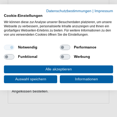
Datenschutzbestimmungen
|
Impressum
Eigenschaften von dem Sonik Bank-
Cookie-Einstellungen
Tek Pillow
Wir können diese zur Analyse unserer Besucherdaten platzieren, um unsere
Webseite zu verbessern, personalisierte Inhalte anzuzeigen und Ihnen ein
Kopfkissen
großartiges Webseiten-Erlebnis zu bieten. Für weitere Informationen zu den
Maße: 50x32x12cm
von uns verwendeten Cookies öffnen Sie die Einstellungen.
Gewicht 550g
Warmer Mikrofleece auf der einen Seite für den
Notwendig
Performance
Winter
Kühles gebürstetes Material auf der anderen
Funktional
Werbung
Seite für den Sommer
Abnehmbarer Bezug für einfache Reinigung
Alle akzeptieren
Material: 100% Polyester
Auswahl speichern
Informationen
Günstig Bank-Tek Pillow online kaufen und sparen.
Sonik Angelzubehör zum Karpfenangeln. - HIER
Angelkissen bestellen.