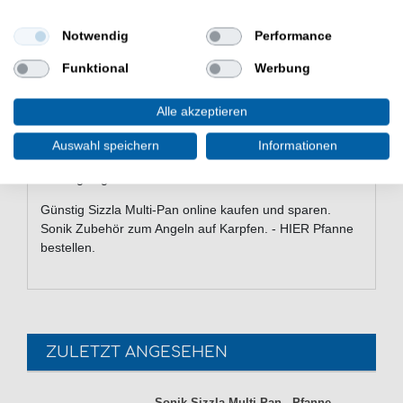
Strapazierfähige Fluorpolymer-
Antihaftbeschichtung
Notwendig
Performance
Abnehmbarer Griff zur einfachen Aufbewahrung
robustes T-Lock-Griffbefestigungssystem
Funktional
Werbung
Flacher sechseckiger Wärmetauschersockel
Verstärktes D-Scharnier ermöglicht das
Alle akzeptieren
Zusammenfügen mehrerer Pfannen
Multi-Utensilien-Zange im Lieferumfang enthalten
Auswahl speichern
Informationen
Nicht für den Einsatz auf Induktionskochfeldern
geeignet
Günstig Sizzla Multi-Pan online kaufen und sparen.
Sonik Zubehör zum Angeln auf Karpfen. - HIER Pfanne
bestellen.
ZULETZT ANGESEHEN
Sonik Sizzla Multi-Pan - Pfanne