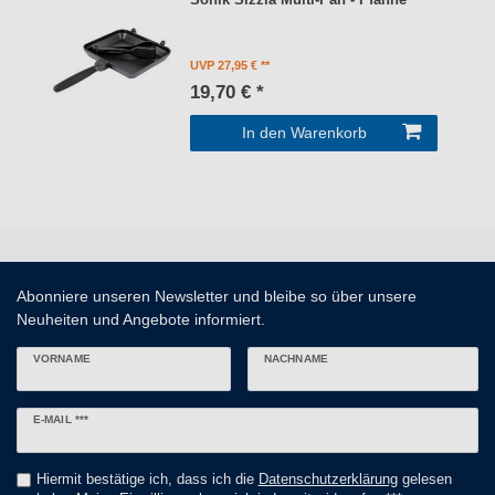
UVP 27,95 €
19,70 € *
In den Warenkorb
Abonniere unseren Newsletter und bleibe so über unsere
Neuheiten und Angebote informiert.
VORNAME
NACHNAME
Newsletter
E-MAIL ***
Honig
Hiermit bestätige ich, dass ich die
Daten­schutz­erklärung
gelesen