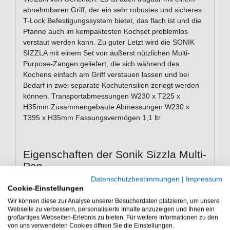
abnehmbaren Griff, der ein sehr robustes und sicheres
T-Lock Befestigungssystem bietet, das flach ist und die
Pfanne auch im kompaktesten Kochset problemlos
verstaut werden kann. Zu guter Letzt wird die SONIK
SIZZLA mit einem Set von äußerst nützlichen Multi-
Purpose-Zangen geliefert, die sich während des
Kochens einfach am Griff verstauen lassen und bei
Bedarf in zwei separate Kochutensilien zerlegt werden
können. Transportabmessungen W230 x T225 x
H35mm Zusammengebaute Abmessungen W230 x
T395 x H35mm Fassungsvermögen 1,1 ltr
Eigenschaften der Sonik Sizzla Multi-
Pan
Datenschutzbestimmungen
|
Impressum
Pfanne zum Kochen
Cookie-Einstellungen
Transportmaß: 230x225x35mm
Wir können diese zur Analyse unserer Besucherdaten platzieren, um unsere
Abmessungen montiert: 230x395x35mm
Webseite zu verbessern, personalisierte Inhalte anzuzeigen und Ihnen ein
Fassungsvermögen: 1,1L
großartiges Webseiten-Erlebnis zu bieten. Für weitere Informationen zu den
aus Aluminiumdruckguss
von uns verwendeten Cookies öffnen Sie die Einstellungen.