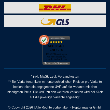
AUSGEZEICHNET
.org
SEHR GUT
4.91
/ 5.00
173.452 Bewertungen
von hier, amazon.de,
ebay.de, facebook.com
Hinweis zu den Bewertungen
* inkl. MwSt. zzgl. Versandkosten
** Bei Variantenartikeln mit unterschiedlichen Preisen pro Variante
bezieht sich die angegebene UVP auf die Variante mit dem
niedrigsten Preis. Die UVP zu den weiteren Varianten wird bei Klick
auf die jeweilige Variante angezeigt.
© Copyright 2026 | Alle Rechte vorbehalten - Neptunmaster GmbH