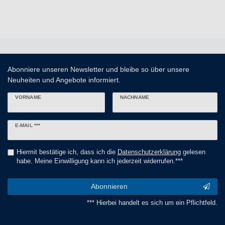
Abonniere unseren Newsletter und bleibe so über unsere
Neuheiten und Angebote informiert.
VORNAME
NACHNAME
Newsletter
E-MAIL ***
Honig
Hiermit bestätige ich, dass ich die
Daten­schutz­erklärung
gelesen
habe. Meine Einwilligung kann ich jederzeit widerrufen.***
Abonnieren
*** Hierbei handelt es sich um ein Pflichtfeld.