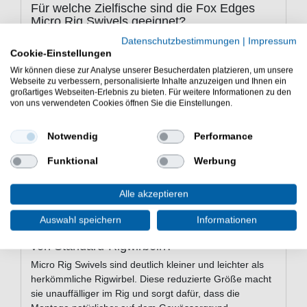
Für welche Zielfische sind die Fox Edges
Micro Rig Swivels geeignet?
Die Micro Rig Swivels sind speziell für das
Datenschutzbestimmungen
|
Impressum
Cookie-Einstellungen
Karpfenangeln
konzipiert. Sie sind darauf ausgelegt,
feine und unauffällige Montagen zu ermöglichen, die
Wir können diese zur Analyse unserer Besucherdaten platzieren, um unsere
Webseite zu verbessern, personalisierte Inhalte anzuzeigen und Ihnen ein
besonders bei wählerischen Karpfen entscheidend sein
großartiges Webseiten-Erlebnis zu bieten. Für weitere Informationen zu den
können.
von uns verwendeten Cookies öffnen Sie die Einstellungen.
Für welche Rigtypen empfehlen sich die
Micro Rig Swivels?
Notwendig
Performance
Die Swivels eignen sich hervorragend für den Bau von
Funktional
Werbung
Hinge Rigs
sowie anderen beweglichen oder subtilen
Karpfenrigs wie dem Ronnie Rig. Überall dort, wo ein
Alle akzeptieren
kleiner, dezenter Verbindungswirbel im Rig benötigt wird,
sind sie die richtige Wahl.
Auswahl speichern
Informationen
Worin unterscheiden sich Micro Rig Swivels
von Standard-Rigwirbeln?
Micro Rig Swivels sind deutlich kleiner und leichter als
herkömmliche Rigwirbel. Diese reduzierte Größe macht
sie unauffälliger im Rig und sorgt dafür, dass die