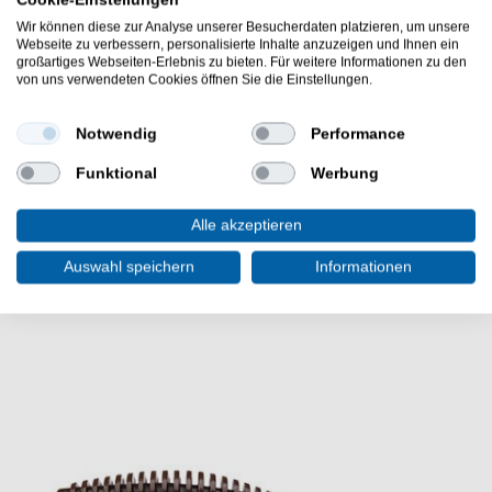
Cookie-Einstellungen
Modell: Hump Back
nach unten abgewinkeltes Hakenöhr
Wir können diese zur Analyse unserer Besucherdaten platzieren, um unsere
sehr dünne & scharfe Hakenspitze mit kleinem
Webseite zu verbessern, personalisierte Inhalte anzuzeigen und Ihnen ein
großartiges Webseiten-Erlebnis zu bieten. Für weitere Informationen zu den
Widerhaken
von uns verwendeten Cookies öffnen Sie die Einstellungen.
Lieferumfang: 10 Karpfenhaken in gewählter Größe
Die Gamakatsu Hump Back Hook Karpfenhaken sind
Notwendig
Performance
sehr gut für Haarmontagen & Hair Rigs. Die Haken sind
sehr gut für Selbsthakmontagen & Freilaufmontagen.
Funktional
Werbung
Alle akzeptieren
Auswahl speichern
Informationen
WEITERE INTERESSANTE ARTIKEL