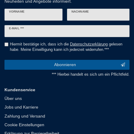
Neuheiten und Angebote informiert.
VORNAME
NACHNAME
Newsletter
E-MAIL ***
Honig
Hiermit bestätige ich, dass ich die
Daten­schutz­erklärung
gelesen
habe. Meine Einwilligung kann ich jederzeit widerrufen.***
Abonnieren
*** Hierbei handelt es sich um ein Pflichtfeld.
Kundenservice
Über uns
Jobs und Karriere
Zahlung und Versand
Cookie Einstellungen
Erklärung zur Barrierefreiheit