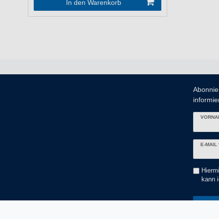
In den Warenkorb
Abonnie
informier
VORNA
Newslett
E-MAIL 
Honig
Hiermi
kann i