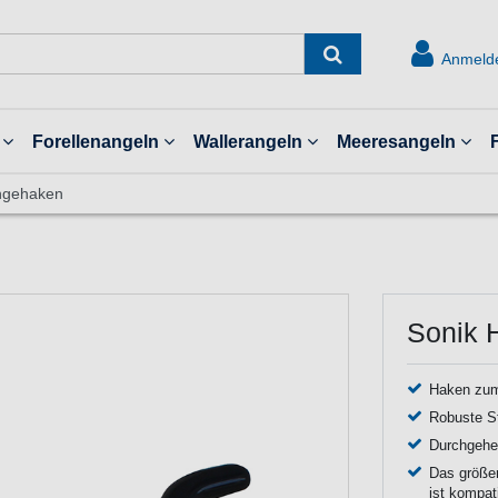
Anmeld
Forellenangeln
Wallerangeln
Meeresangeln
ngehaken
Sonik 
Haken zum
Robuste St
Durchgehe
Das größer
ist kompat