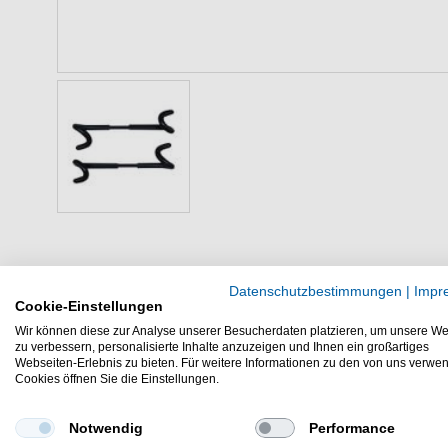
Datenschutzbestimmungen
|
Impr
Cookie-Einstellungen
Beschreibung
Produktsicherheit
Wir können diese zur Analyse unserer Besucherdaten platzieren, um unsere We
zu verbessern, personalisierte Inhalte anzuzeigen und Ihnen ein großartiges
Webseiten-Erlebnis zu bieten. Für weitere Informationen zu den von uns verwe
Cookies öffnen Sie die Einstellungen.
Sonik Handy Hook - Aufhängeha
Gutes Zubehör zum Angeln auf Karpfe
Notwendig
Performance