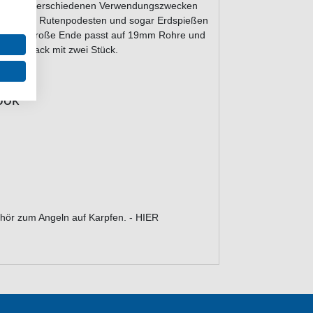
zahl von verschiedenen Verwendungszwecken
turmhaken, Rutenpodesten und sogar Erdspießen
fen. Das große Ende passt auf 19mm Rohre und
en im Pack mit zwei Stück.
ook
hör zum Angeln auf Karpfen. - HIER