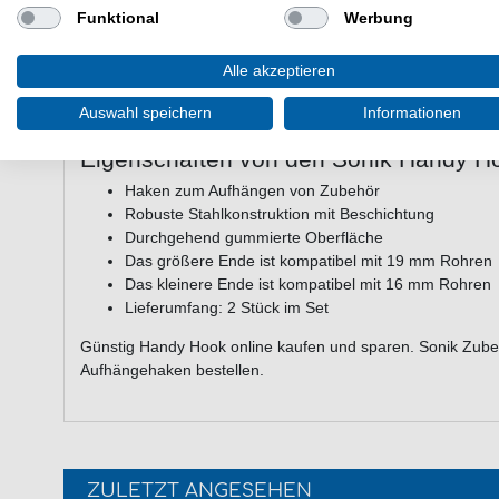
Sonik Handy Hook - Der SONIK Handy Hook hat eine Viel
Funktional
Werbung
und lässt sich sehr gut an den meisten Bivvy-Stangen, S
befestigen, um einen nützlichen Aufhängehaken zu schaf
Alle akzeptieren
das kleinere Ende ist für 16mm Rohre ausgelegt. Sie komm
Auswahl speichern
Informationen
Eigenschaften von den Sonik Handy H
Haken zum Aufhängen von Zubehör
Robuste Stahlkonstruktion mit Beschichtung
Durchgehend gummierte Oberfläche
Das größere Ende ist kompatibel mit 19 mm Rohren
Das kleinere Ende ist kompatibel mit 16 mm Rohren
Lieferumfang: 2 Stück im Set
Günstig Handy Hook online kaufen und sparen. Sonik Zube
Aufhängehaken bestellen.
ZULETZT ANGESEHEN