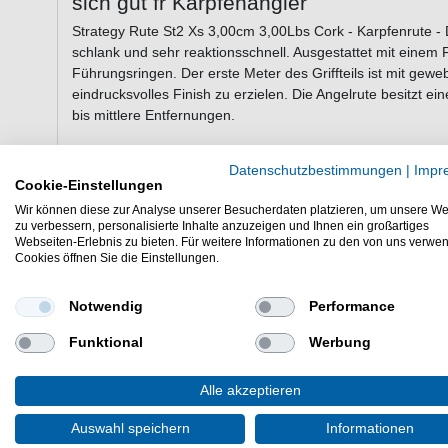
sich gut fr Karpfenangler
Strategy Rute St2 Xs 3,00cm 3,00Lbs Cork - Karpfenrute -
schlank und sehr reaktionsschnell. Ausgestattet mit einem
Führungsringen. Der erste Meter des Griffteils ist mit g
eindrucksvolles Finish zu erzielen. Die Angelrute besitzt 
bis mittlere Entfernungen.
Datenschutzbestimmungen
|
Impr
Eigenschaften der Strategy Rute St2 X
Cookie-Einstellungen
Karpfenrute
Wir können diese zur Analyse unserer Besucherdaten platzieren, um unsere We
zu verbessern, personalisierte Inhalte anzuzeigen und Ihnen ein großartiges
Strategy Rute mit einer Länge von 3,00m
Webseiten-Erlebnis zu bieten. Für weitere Informationen zu den von uns verwe
Cookies öffnen Sie die Einstellungen.
Wurfgewicht: 3,00lbs
Teile: 2
Transportlänge: 1,55m
Notwendig
Performance
Anzahl der Ringe: 6
Gewicht der Rute: 290g
Funktional
Werbung
Griff: Kork
Alle akzeptieren
Günstig Rute St2 Xs 3,00cm 3,00Lbs Cork online kaufen & 
- HIER Karpfenrute bestellen.
Auswahl speichern
Informationen