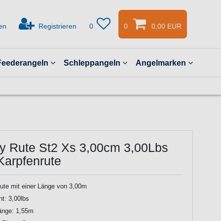
en
Registrieren
0
0
0,00 EUR
Feederangeln
Schleppangeln
Angelmarken
gy Rute St2 Xs 3,00cm 3,00Lbs
Karpfenrute
ute mit einer Länge von 3,00m
t: 3,00lbs
änge: 1,55m