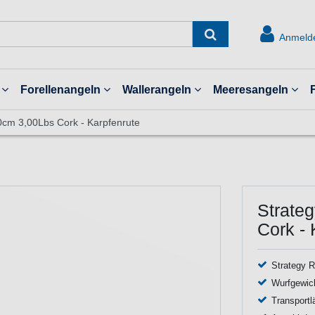
Anmeld
Forellenangeln
Wallerangeln
Meeresangeln
0cm 3,00Lbs Cork - Karpfenrute
Strate
Cork - 
Strategy R
Wurfgewich
Transportl