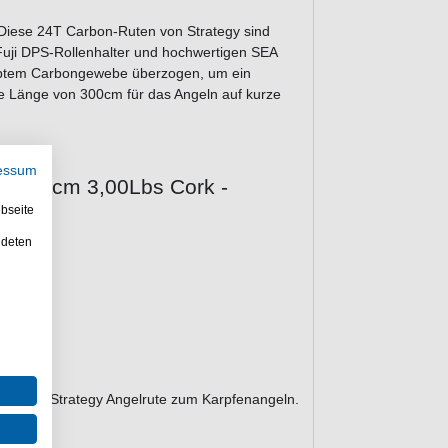
 Diese 24T Carbon-Ruten von Strategy sind
 Fuji DPS-Rollenhalter und hochwertigen SEA
ewebtem Carbongewebe überzogen, um ein
eine Länge von 300cm für das Angeln auf kurze
essum
s 3,00cm 3,00Lbs Cork -
bseite
ndeten
sparen. Strategy Angelrute zum Karpfenangeln.