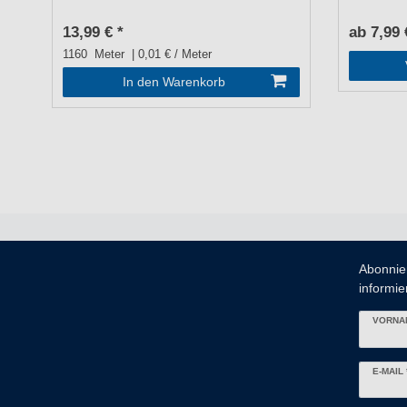
13,99 € *
ab 7,99 
1160
Meter
| 0,01 € / Meter
In den Warenkorb
Abonnie
informier
VORNA
Newslett
E-MAIL 
Honig