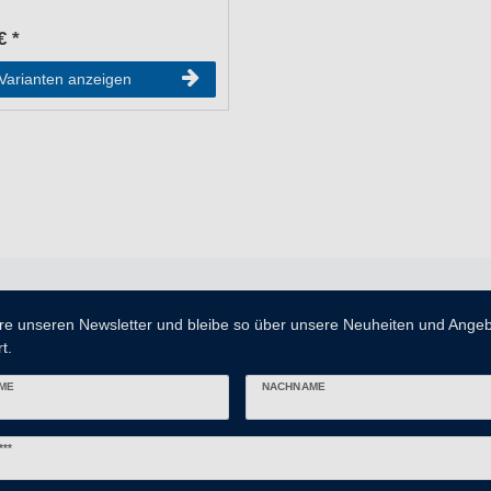
€ *
Varianten anzeigen
re unseren Newsletter und bleibe so über unsere Neuheiten und Ange
t.
ME
NACHNAME
er
***