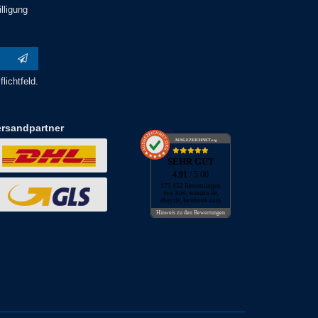
lligung
lichtfeld.
ersandpartner
AUSGEZEICHNET
.org
SEHR GUT
4.91
/ 5.00
173.452 Bewertungen
von hier, amazon.de,
ebay.de, facebook.com
Hinweis zu den Bewertungen