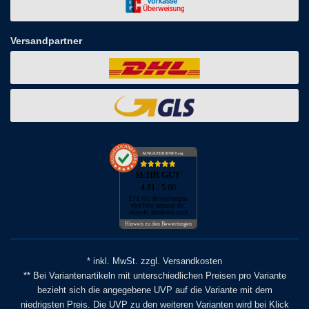
Versandpartner
AUSGEZEICHNET
.org
SEHR GUT
4.91
/ 5.00
173.452 Bewertungen
von hier, amazon.de,
ebay.de, facebook.com
Hinweis zu den Bewertungen
* inkl. MwSt. zzgl. Versandkosten
** Bei Variantenartikeln mit unterschiedlichen Preisen pro Variante
bezieht sich die angegebene UVP auf die Variante mit dem
niedrigsten Preis. Die UVP zu den weiteren Varianten wird bei Klick