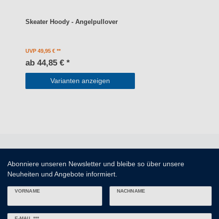
Skeater Hoody - Angelpullover
UVP 49,95 €
ab 44,85 € *
Varianten anzeigen
Abonniere unseren Newsletter und bleibe so über unsere
Neuheiten und Angebote informiert.
VORNAME
NACHNAME
Newsletter
E-MAIL ***