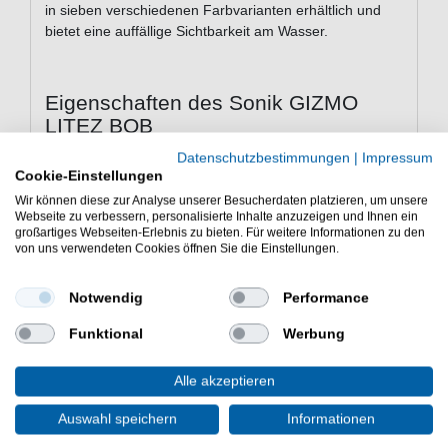
in sieben verschiedenen Farbvarianten erhältlich und
bietet eine auffällige Sichtbarkeit am Wasser.
Eigenschaften des Sonik GIZMO
LITEZ BOB
Sonik Bissanzeiger zum Ansitzangeln
Datenschutzbestimmungen
|
Impressum
Gizmo Swingbob kann als Hanger und Schwinger
Cookie-Einstellungen
verwendet werden
Wir können diese zur Analyse unserer Besucherdaten platzieren, um unsere
Lieferung mit Opti-Curve-Kette und Swing-Arm
Webseite zu verbessern, personalisierte Inhalte anzuzeigen und Ihnen ein
großartiges Webseiten-Erlebnis zu bieten. Für weitere Informationen zu den
Grip Clip kann auf gleitende oder fixierte Schnur
von uns verwendeten Cookies öffnen Sie die Einstellungen.
eingestellt werden
Gut sichtbarer Body 20mm
Notwendig
Performance
Zentraler Isotopenschlitz
Lieferung mit zwei Zusatzgewichten
Funktional
Werbung
Neu konstruiete Aufnahme sorgt für gerade
Ausrichtung
Alle akzeptieren
Lieferumfang: Ein Bissanzeiger in gewählter
Farbe
Auswahl speichern
Informationen
Günstig GIZMO SWINGBOB PHAT online kaufen &