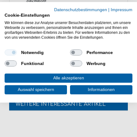
Salzwasser
Farbe wie abgebildet: rot
Datenschutzbestimmungen
|
Impressum
stark nach innengebogene Hakenspitze für einen sehr
Cookie-Einstellungen
guten Hakeffekt
Wir können diese zur Analyse unserer Besucherdaten platzieren, um unsere
scharf & robust
Webseite zu verbessern, personalisierte Inhalte anzuzeigen und Ihnen ein
sehr gut für Beifänger beim Hochseeangeln geeignet
großartiges Webseiten-Erlebnis zu bieten. Für weitere Informationen zu den
Lieferumfang: Circle Hooks, unterschiedliche Anzahl je
von uns verwendeten Cookies öffnen Sie die Einstellungen.
nach gewählter Größe
Die Gamakatsu SW Inline Octopus Cirklehaken sind
Notwendig
Performance
sehr gut zum Dorschangeln mit Gummiköder. Die
Funktional
Werbung
Circlehooks sind sehr gut zum Hochseeangeln auf
Dorsche.
Alle akzeptieren
Auswahl speichern
Informationen
WEITERE INTERESSANTE ARTIKEL