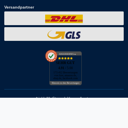
Versandpartner
AUSGEZEICHNET
.org
SEHR GUT
4.91
/ 5.00
173.452 Bewertungen
von hier, amazon.de,
ebay.de, facebook.com
Hinweis zu den Bewertungen
* inkl. MwSt. zzgl. Versandkosten
** Bei Variantenartikeln mit unterschiedlichen Preisen pro Variante
bezieht sich die angegebene UVP auf die Variante mit dem
niedrigsten Preis. Die UVP zu den weiteren Varianten wird bei Klick
auf die jeweilige Variante angezeigt.