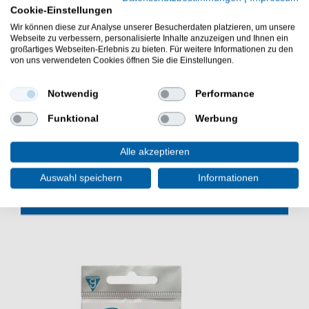
mit abgewinkeltem Hakenöhr
Cookie-Einstellungen
scharfe Hakenspitze
Wir können diese zur Analyse unserer Besucherdaten platzieren, um unsere
Hakenfarbe: NS Black
Webseite zu verbessern, personalisierte Inhalte anzuzeigen und Ihnen ein
Lieferumfang: 13 Haken in eine gewählten Größe
großartiges Webseiten-Erlebnis zu bieten. Für weitere Informationen zu den
von uns verwendeten Cookies öffnen Sie die Einstellungen.
Notwendig
Performance
Die Gamakatsu LS-3524F N/L New Label Eyed Hooks
Black 13 Angelhaken sind eine gute Wahl beim Fischen.
Funktional
Werbung
Gutes Angelzubehör für das Binden von Vorfächern.
Alle akzeptieren
Auswahl speichern
Informationen
WEITERE INTERESSANTE ARTIKEL