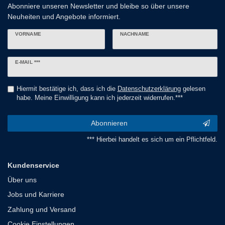
Abonniere unseren Newsletter und bleibe so über unsere
Neuheiten und Angebote informiert.
VORNAME
NACHNAME
Newsletter
E-MAIL ***
Honig
Hiermit bestätige ich, dass ich die
Daten­schutz­erklärung
gelesen
habe. Meine Einwilligung kann ich jederzeit widerrufen.***
Abonnieren
*** Hierbei handelt es sich um ein Pflichtfeld.
Kundenservice
Über uns
Jobs und Karriere
Zahlung und Versand
Cookie Einstellungen