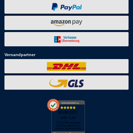
Versandpartner
AUSGEZEICHNET
.org
SEHR GUT
4.91
/ 5.00
173.452 Bewertungen
von hier, amazon.de,
ebay.de, facebook.com